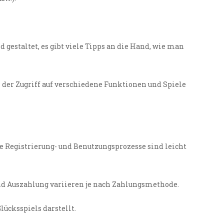
gestaltet, es gibt viele Tipps an die Hand, wie man
h der Zugriff auf verschiedene Funktionen und Spiele
ie Registrierung- und Benutzungsprozesse sind leicht
 und Auszahlung variieren je nach Zahlungsmethode.
ücksspiels darstellt.