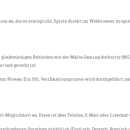
ion an, die es ermöglicht, Spiele direkt im Webbrowser zu spie
n glaubwürdigen Behörden wie der Malta Gaming Authority (MG
nt und gerecht ist.
em Niveau: Ein SSL-Verifikationsprozess wird durchgeführt, u
-Möglichkeit an. Diese ist über Telefon, E-Mail oder Livechat 
rschiedenen Sprachen erhältlich (Englisch, Deutsch, Russisch u