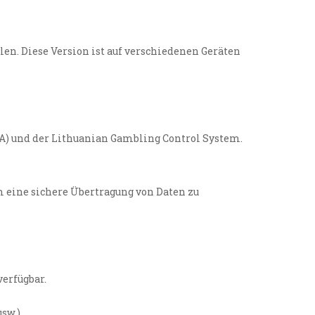
len. Diese Version ist auf verschiedenen Geräten
A) und der Lithuanian Gambling Control System.
m eine sichere Übertragung von Daten zu
verfügbar.
sw.).