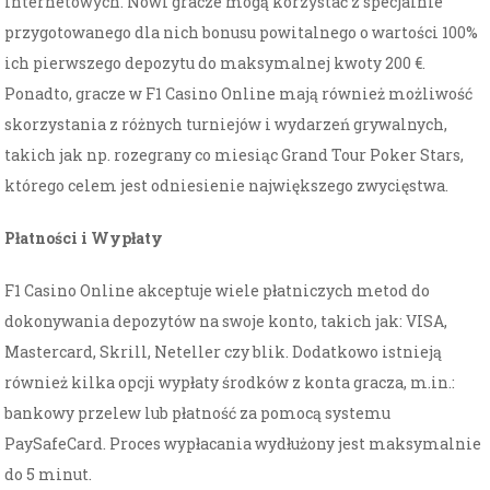
internetowych. Nowi gracze mogą korzystać z specjalnie
przygotowanego dla nich bonusu powitalnego o wartości 100%
ich pierwszego depozytu do maksymalnej kwoty 200 €.
Ponadto, gracze w F1 Casino Online mają również możliwość
skorzystania z różnych turniejów i wydarzeń grywalnych,
takich jak np. rozegrany co miesiąc Grand Tour Poker Stars,
którego celem jest odniesienie największego zwycięstwa.
Płatności i Wypłaty
F1 Casino Online akceptuje wiele płatniczych metod do
dokonywania depozytów na swoje konto, takich jak: VISA,
Mastercard, Skrill, Neteller czy blik. Dodatkowo istnieją
również kilka opcji wypłaty środków z konta gracza, m.in.:
bankowy przelew lub płatność za pomocą systemu
PaySafeCard. Proces wypłacania wydłużony jest maksymalnie
do 5 minut.