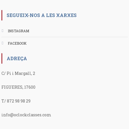
SEGUEIX-NOS A LES XARXES
INSTAGRAM
FACEBOOK
ADREÇA
C/ Pi i Margall, 2
FIGUERES, 17600
T/ 872 98 98 29
info@oclockclasses.com