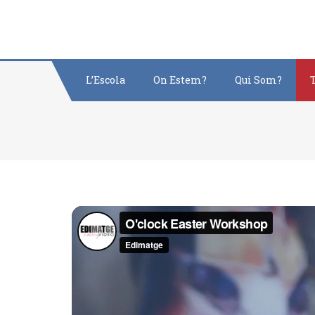
L’Escola
On Estem?
Qui Som?