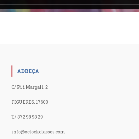
ADREÇA
C/ Pi i Margall, 2
FIGUERES, 17600
T/ 872 98 98 29
info@oclockclasses.com