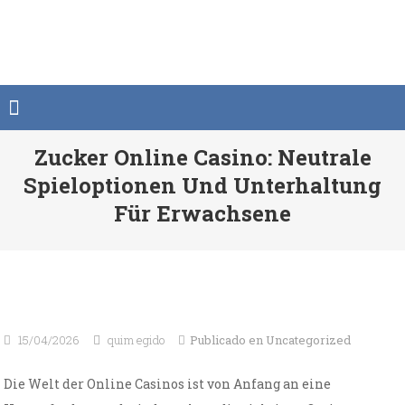
Saltar
al
contenido
Zucker Online Casino: Neutrale
Spieloptionen Und Unterhaltung
Für Erwachsene
15/04/2026
quim egido
Publicado en
Uncategorized
Die Welt der Online Casinos ist von Anfang an eine