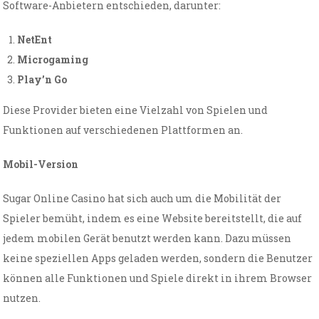
Software-Anbietern entschieden, darunter:
NetEnt
Microgaming
Play’n Go
Diese Provider bieten eine Vielzahl von Spielen und
Funktionen auf verschiedenen Plattformen an.
Mobil-Version
Sugar Online Casino hat sich auch um die Mobilität der
Spieler bemüht, indem es eine Website bereitstellt, die auf
jedem mobilen Gerät benutzt werden kann. Dazu müssen
keine speziellen Apps geladen werden, sondern die Benutzer
können alle Funktionen und Spiele direkt in ihrem Browser
nutzen.