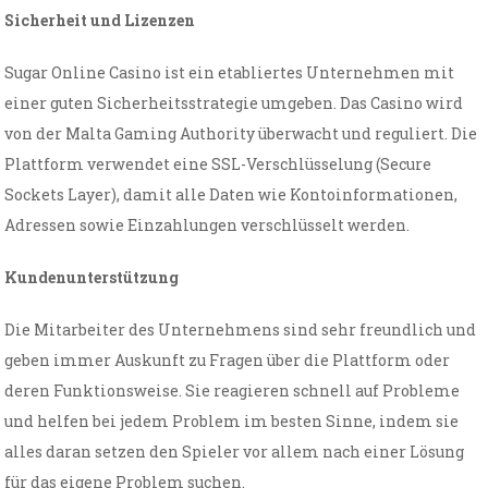
Sicherheit und Lizenzen
Sugar Online Casino ist ein etabliertes Unternehmen mit
einer guten Sicherheitsstrategie umgeben. Das Casino wird
von der Malta Gaming Authority überwacht und reguliert. Die
Plattform verwendet eine SSL-Verschlüsselung (Secure
Sockets Layer), damit alle Daten wie Kontoinformationen,
Adressen sowie Einzahlungen verschlüsselt werden.
Kundenunterstützung
Die Mitarbeiter des Unternehmens sind sehr freundlich und
geben immer Auskunft zu Fragen über die Plattform oder
deren Funktionsweise. Sie reagieren schnell auf Probleme
und helfen bei jedem Problem im besten Sinne, indem sie
alles daran setzen den Spieler vor allem nach einer Lösung
für das eigene Problem suchen.