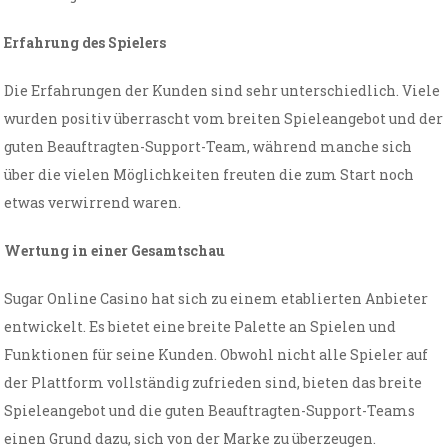
Erfahrung des Spielers
Die Erfahrungen der Kunden sind sehr unterschiedlich. Viele
wurden positiv überrascht vom breiten Spieleangebot und der
guten Beauftragten-Support-Team, während manche sich
über die vielen Möglichkeiten freuten die zum Start noch
etwas verwirrend waren.
Wertung in einer Gesamtschau
Sugar Online Casino hat sich zu einem etablierten Anbieter
entwickelt. Es bietet eine breite Palette an Spielen und
Funktionen für seine Kunden. Obwohl nicht alle Spieler auf
der Plattform vollständig zufrieden sind, bieten das breite
Spieleangebot und die guten Beauftragten-Support-Teams
einen Grund dazu, sich von der Marke zu überzeugen.