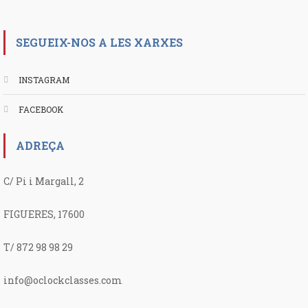
SEGUEIX-NOS A LES XARXES
INSTAGRAM
FACEBOOK
ADREÇA
C/ Pi i Margall, 2
FIGUERES, 17600
T/ 872 98 98 29
info@oclockclasses.com