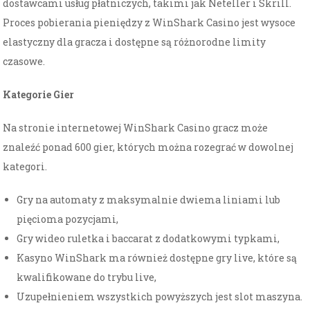
dostawcami usług płatniczych, takimi jak Neteller i Skrill.
Proces pobierania pieniędzy z WinShark Casino jest wysoce
elastyczny dla gracza i dostępne są różnorodne limity
czasowe.
Kategorie Gier
Na stronie internetowej WinShark Casino gracz może
znaleźć ponad 600 gier, których można rozegrać w dowolnej
kategori.
Gry na automaty z maksymalnie dwiema liniami lub
pięcioma pozycjami,
Gry wideo ruletka i baccarat z dodatkowymi typkami,
Kasyno WinShark ma również dostępne gry live, które są
kwalifikowane do trybu live,
Uzupełnieniem wszystkich powyższych jest slot maszyna.