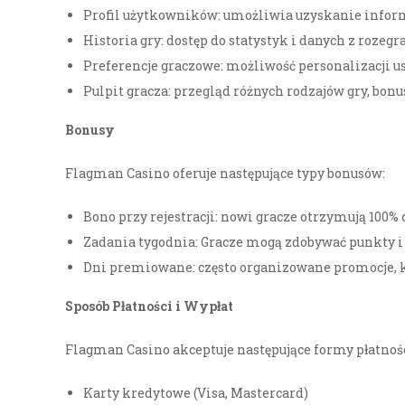
Profil użytkowników: umożliwia uzyskanie informa
Historia gry: dostęp do statystyk i danych z rozegr
Preferencje graczowe: możliwość personalizacji us
Pulpit gracza: przegląd różnych rodzajów gry, bonu
Bonusy
Flagman Casino oferuje następujące typy bonusów:
Bono przy rejestracji: nowi gracze otrzymują 100%
Zadania tygodnia: Gracze mogą zdobywać punkty i
Dni premiowane: często organizowane promocje, kt
Sposób Płatności i Wypłat
Flagman Casino akceptuje następujące formy płatnośc
Karty kredytowe (Visa, Mastercard)