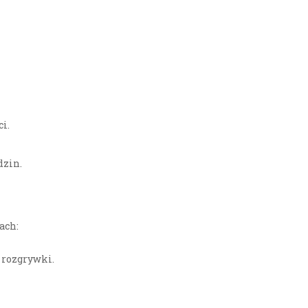
i.
dzin.
ach:
 rozgrywki.