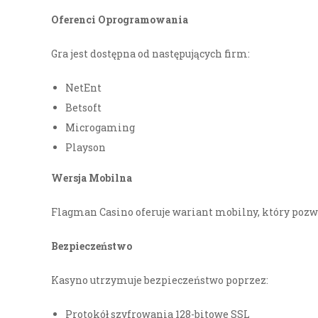
Oferenci Oprogramowania
Gra jest dostępna od następujących firm:
NetEnt
Betsoft
Microgaming
Playson
Wersja Mobilna
Flagman Casino oferuje wariant mobilny, który pozw
Bezpieczeństwo
Kasyno utrzymuje bezpieczeństwo poprzez:
Protokół szyfrowania 128-bitowe SSL