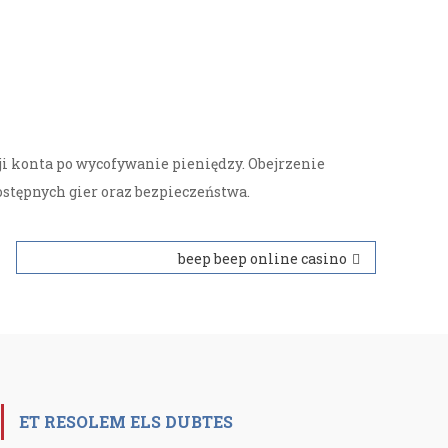
ji konta po wycofywanie pieniędzy. Obejrzenie
ostępnych gier oraz bezpieczeństwa.
beep beep online casino
ET RESOLEM ELS DUBTES