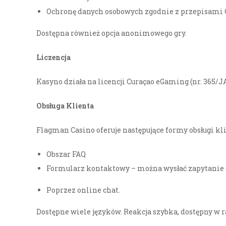
Ochronę danych osobowych zgodnie z przepisami
Dostępna również opcja anonimowego gry.
Liczencja
Kasyno działa na licencji Curaçao eGaming (nr. 365/JA
Obsługa Klienta
Flagman Casino oferuje następujące formy obsługi kl
Obszar FAQ
Formularz kontaktowy – można wysłać zapytanie
Poprzez online chat.
Dostępne wiele języków. Reakcja szybka, dostępny w 