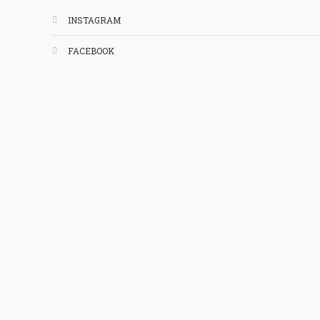
INSTAGRAM
FACEBOOK