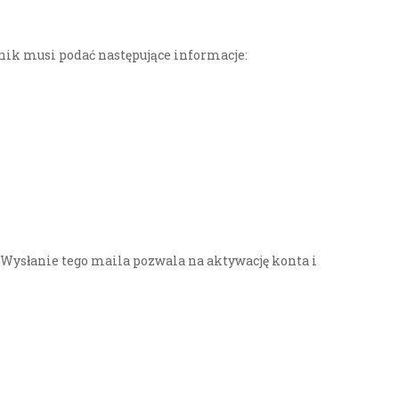
wnik musi podać następujące informacje:
 Wysłanie tego maila pozwala na aktywację konta i