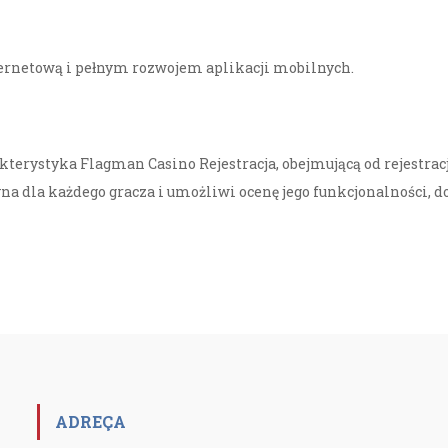
ternetową i pełnym rozwojem aplikacji mobilnych.
terystyka Flagman Casino Rejestracja, obejmującą od rejestrac
a dla każdego gracza i umożliwi ocenę jego funkcjonalności, d
ADREÇA