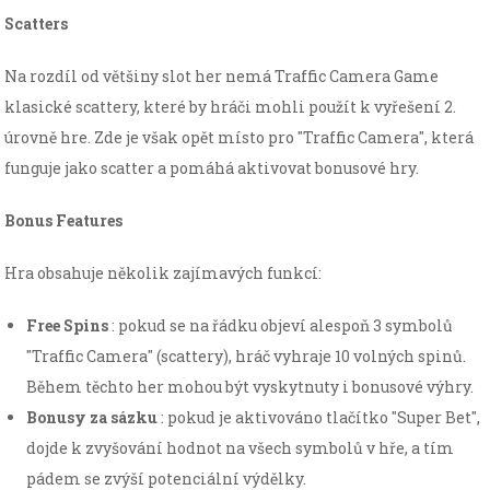
Scatters
Na rozdíl od většiny slot her nemá Traffic Camera Game
klasické scattery, které by hráči mohli použít k vyřešení 2.
úrovně hre. Zde je však opět místo pro "Traffic Camera", která
funguje jako scatter a pomáhá aktivovat bonusové hry.
Bonus Features
Hra obsahuje několik zajímavých funkcí:
Free Spins
: pokud se na řádku objeví alespoň 3 symbolů
"Traffic Camera" (scattery), hráč vyhraje 10 volných spinů.
Během těchto her mohou být vyskytnuty i bonusové výhry.
Bonusy za sázku
: pokud je aktivováno tlačítko "Super Bet",
dojde k zvyšování hodnot na všech symbolů v hře, a tím
pádem se zvýší potenciální výdělky.