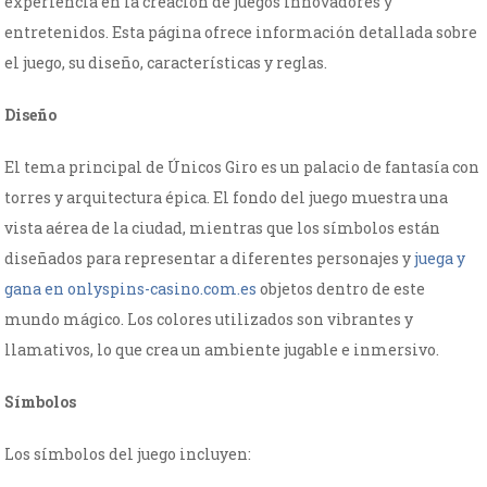
experiencia en la creación de juegos innovadores y
entretenidos. Esta página ofrece información detallada sobre
el juego, su diseño, características y reglas.
Diseño
El tema principal de Únicos Giro es un palacio de fantasía con
torres y arquitectura épica. El fondo del juego muestra una
vista aérea de la ciudad, mientras que los símbolos están
diseñados para representar a diferentes personajes y
juega y
gana en onlyspins-casino.com.es
objetos dentro de este
mundo mágico. Los colores utilizados son vibrantes y
llamativos, lo que crea un ambiente jugable e inmersivo.
Símbolos
Los símbolos del juego incluyen: