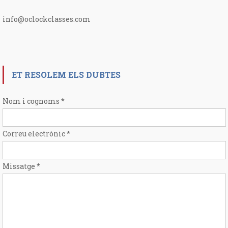
info@oclockclasses.com
ET RESOLEM ELS DUBTES
Nom i cognoms
*
Correu electrònic
*
Missatge
*