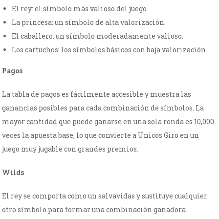
El rey: el símbolo más valioso del juego.
La princesa: un símbolo de alta valorización.
El caballero: un símbolo moderadamente valioso.
Los cartuchos: los símbolos básicos con baja valorización.
Pagos
La tabla de pagos es fácilmente accesible y muestra las
ganancias posibles para cada combinación de símbolos. La
mayor cantidad que puede ganarse en una sola ronda es 10,000
veces la apuesta base, lo que convierte a Únicos Giro en un
juego muy jugable con grandes premios.
Wilds
El rey se comporta como un salvavidas y sustituye cualquier
otro símbolo para formar una combinación ganadora.