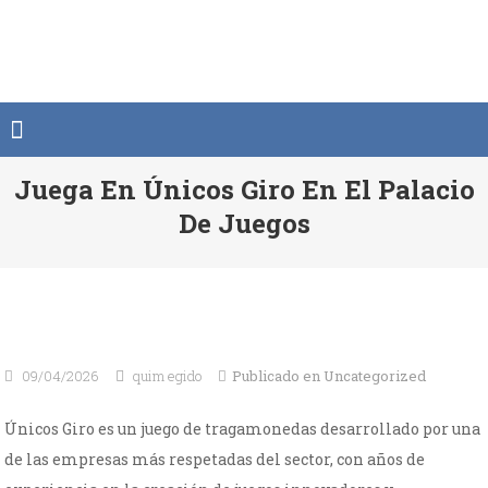
Saltar
al
contenido
Juega En Únicos Giro En El Palacio
De Juegos
09/04/2026
quim egido
Publicado en
Uncategorized
Únicos Giro es un juego de tragamonedas desarrollado por una
de las empresas más respetadas del sector, con años de