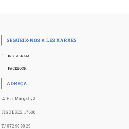
de
entradas
SEGUEIX-NOS A LES XARXES
INSTAGRAM
FACEBOOK
ADREÇA
C/ Pi i Margall, 2
FIGUERES, 17600
T/ 872 98 98 29