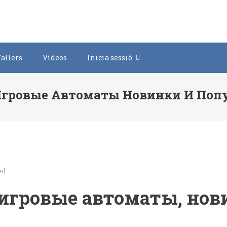
Tallers
Vídeos
Inicia sessió
Игровые Автоматы Новинки И Поп
ed
 игровые автоматы, но