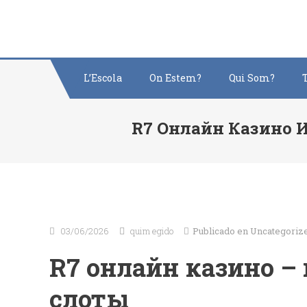
Saltar
al
contenido
L’Escola
On Estem?
Qui Som?
R7 Онлайн Казино 
03/06/2026
quim egido
Publicado en
Uncategoriz
R7 онлайн казино –
слоты