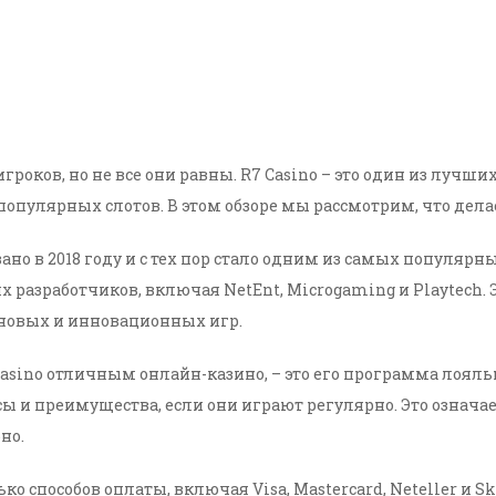
гроков, но не все они равны. R7 Casino – это один из лучш
опулярных слотов. В этом обзоре мы рассмотрим, что дела
вано в 2018 году и с тех пор стало одним из самых популярн
х разработчиков, включая NetEnt, Microgaming и Playtech. Э
о новых и инновационных игр.
asino отличным онлайн-казино, – это его программа лояль
сы и преимущества, если они играют регулярно. Это означа
но.
о способов оплаты, включая Visa, Mastercard, Neteller и Sk