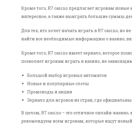
Кроме того, R7 casino предлагает игрокам новые 
интересное, а также выиграть большие суммы де
Для тех, кто хочет начать играть в R7 casino, но
найти все необходимые информацию о казино, вк
Кроме того, R7 casino имеет зеркало, которое поз
позволяет игрокам играть в казино, не зависящи
Большой выбор игровых автоматов
Новые и популярные слоты
Промокоды и акции
Зеркало для игроков из стран, где официальны
В целом, R7 casino – это отличное онлайн-казин
рекомендуем всем игрокам, которые ищут новый с