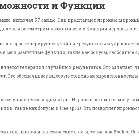
зможности и Функции
зино, включая R7 casino. Они предлагают игрокам широки
зделе мы рассмотрим возможности и функции игровых автом
е, которое генерирует случайные результаты и управляет 
в себя различные функции, такие как бонусы, свободные spi
ляется генерация случайных результатов. Это означает, ч
тат. Это обеспечивает высокую степень неопределенности 
ется управление ходом игры. Игровые автоматы могут име
ции, такие как бонусы и free spins. Это позволяет игрока
матов, включая классические слоты, такие как Book of Ra 