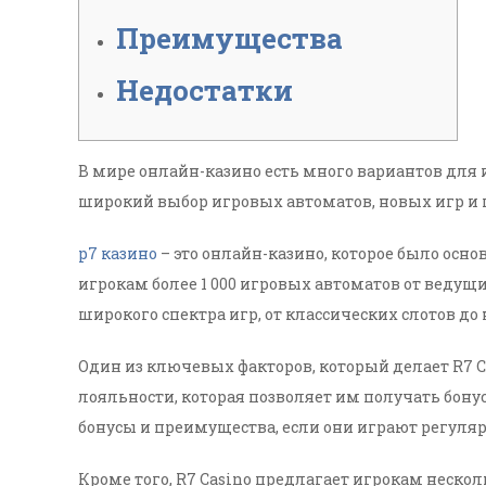
Преимущества
Недостатки
В мире онлайн-казино есть много вариантов для и
широкий выбор игровых автоматов, новых игр и п
р7 казино
– это онлайн-казино, которое было осно
игрокам более 1 000 игровых автоматов от ведущи
широкого спектра игр, от классических слотов д
Один из ключевых факторов, который делает R7 C
лояльности, которая позволяет им получать бону
бонусы и преимущества, если они играют регуляр
Кроме того, R7 Casino предлагает игрокам нескольк