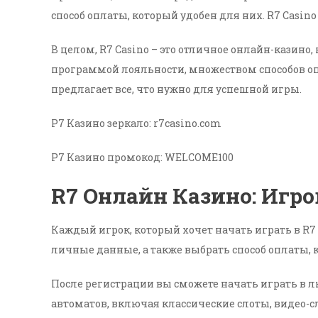
способ оплаты, который удобен для них. R7 Casin
В целом, R7 Casino – это отличное онлайн-казино
программой лояльности, множеством способов опл
предлагает все, что нужно для успешной игры.
Р7 Казино зеркало: r7casino.com
Р7 Казино промокод: WELCOME100
R7 Онлайн Казино: Игр
Каждый игрок, который хочет начать играть в R7
личные данные, а также выбрать способ оплаты, 
После регистрации вы сможете начать играть в л
автоматов, включая классические слоты, видео-с