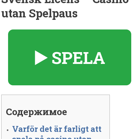
utan Spelpaus
▶️ SPELA
Содержимое
Varför det är farligt att