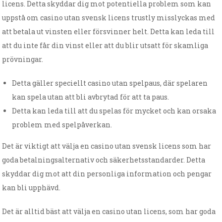
licens. Detta skyddar dig mot potentiella problem som kan
uppstå om casino utan svensk licens trustly misslyckas med
att betala ut vinsten eller försvinner helt. Detta kan leda till
att du inte får din vinst eller att du blir utsatt för skamliga
prövningar.
Detta gäller speciellt casino utan spelpaus, där spelaren
kan spela utan att bli avbrytad för att ta paus.
Detta kan leda till att du spelas för mycket och kan orsaka
problem med spelpåverkan.
Det är viktigt att välja en casino utan svensk licens som har
goda betalningsalternativ och säkerhetsstandarder. Detta
skyddar dig mot att din personliga information och pengar
kan bli upphävd.
Det är alltid bäst att välja en casino utan licens, som har goda