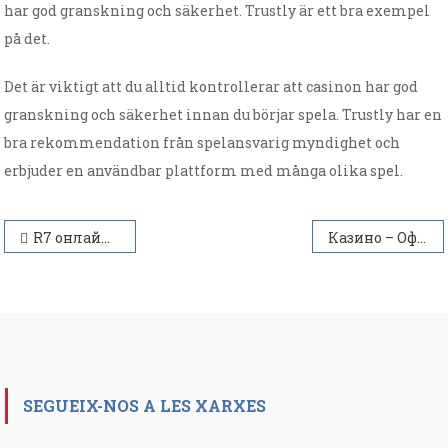
har god granskning och säkerhet. Trustly är ett bra exempel
på det.
Det är viktigt att du alltid kontrollerar att casinon har god
granskning och säkerhet innan du börjar spela. Trustly har en
bra rekommendation från spelansvarig myndighet och
erbjuder en användbar plattform med många olika spel.
Navegación
R7 онлайн казино игровые автоматы новинки и популярные слоты.6632
Казино – Официальный сайт Pin Up Casino Входи и играй 2026.2404 (2)
de
entradas
SEGUEIX-NOS A LES XARXES