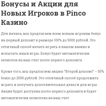
Бонусы и Акции для
Новых Игроков в Pinco
Казино
Для начала, мы предлагаем всем новым игрокам бонус
на первый депозит в размере 100% до 5000 рублей. Это
отличный способ начать играть в нашем казино и
испытать наши игры. Бонус будет автоматически
зачислен на ваш счет после первого депозита.
Кроме того, мы предлагаем акцию “Второй депозит” – 50%
бонус до 2000 рублей. Это отличный способ продолжить
играть и получать дополнительные деньги для игры.
Акция будет доступна после первого депозита и будет
автоматически зачислена на ваш счет.