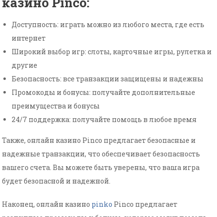
казино Pinco:
Доступность: играть можно из любого места, где есть
интернет
Широкий выбор игр: слоты, карточные игры, рулетка и
другие
Безопасность: все транзакции защищены и надежны
Промокоды и бонусы: получайте дополнительные
преимущества и бонусы
24/7 поддержка: получайте помощь в любое время
Также, онлайн казино Pinco предлагает безопасные и
надежные транзакции, что обеспечивает безопасность
вашего счета. Вы можете быть уверены, что ваша игра
будет безопасной и надежной.
Наконец, онлайн казино
pinko
Pinco предлагает