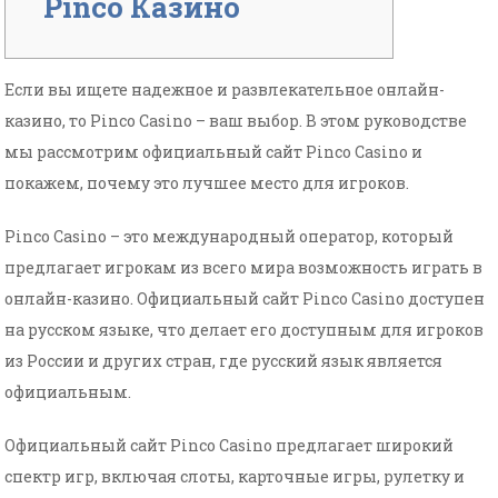
Pinco Казино
Если вы ищете надежное и развлекательное онлайн-
казино, то Pinco Casino – ваш выбор. В этом руководстве
мы рассмотрим официальный сайт Pinco Casino и
покажем, почему это лучшее место для игроков.
Pinco Casino – это международный оператор, который
предлагает игрокам из всего мира возможность играть в
онлайн-казино. Официальный сайт Pinco Casino доступен
на русском языке, что делает его доступным для игроков
из России и других стран, где русский язык является
официальным.
Официальный сайт Pinco Casino предлагает широкий
спектр игр, включая слоты, карточные игры, рулетку и