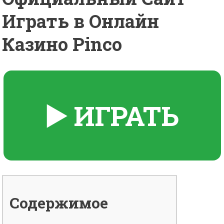
Играть в Онлайн
Казино Pinco
▶️ ИГРАТЬ
Содержимое