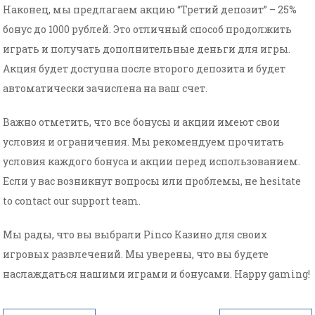
Наконец, мы предлагаем акцию “Третий депозит” – 25%
бонус до 1000 рублей. Это отличный способ продолжить
играть и получать дополнительные деньги для игры.
Акция будет доступна после второго депозита и будет
автоматически зачислена на ваш счет.
Важно отметить, что все бонусы и акции имеют свои
условия и ограничения. Мы рекомендуем прочитать
условия каждого бонуса и акции перед использованием.
Если у вас возникнут вопросы или проблемы, не hesitate
to contact our support team.
Мы рады, что вы выбрали Pinco Казино для своих
игровых развлечений. Мы уверены, что вы будете
наслаждаться нашими играми и бонусами. Happy gaming!