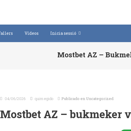
Saltar
al
contenido
Tallers
Vídeos
Inicia sessió
Mostbet AZ – Bukmek
04/06/2026
quim egido
Publicado en
Uncategorized
Mostbet AZ – bukmeker ve