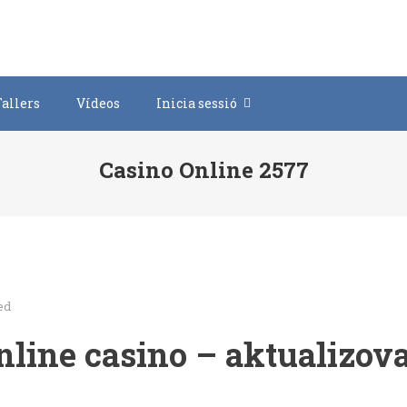
Tallers
Vídeos
Inicia sessió
Casino Online 2577
ed
nline casino – aktualizov