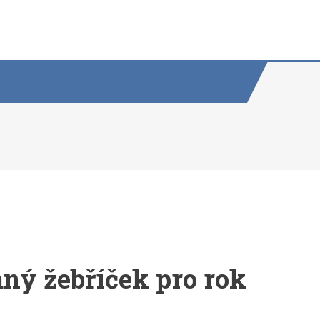
aný žebříček pro rok