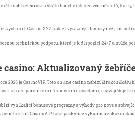
mělo nabízet širokou škálu hudebních her, včetně slotů, karty, h
ckých mil. Casino XYZ nabízí výraznější bonusy než jiné onlin
ýbornou technickou podporu, která je k dispozici 24/7 a může 
e casino: Aktualizovaný žebříč
oce 2026 je CasinoVIP. Toto online casino nabízí širokou škálu h
ností a transparentními finančními zásadami, což zajišťuje kl
abízí vynikající bonusové programy a výhody pro nové a stávají
 k peněžnícím. CasinoVIP také poskytuje výkonnou zákaznickou po