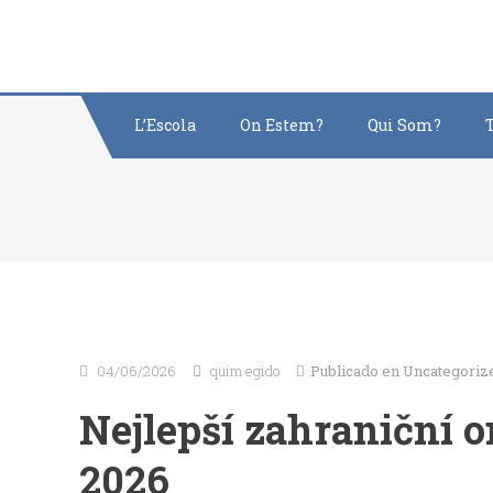
Saltar
al
contenido
L’Escola
On Estem?
Qui Som?
04/06/2026
quim egido
Publicado en
Uncategoriz
Nejlepší zahraniční o
2026