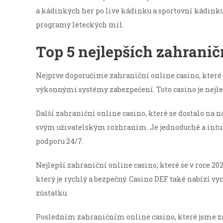
a kádinkých her po live kádinku a sportovní kádinku.
programy leteckých mil.
Top 5 nejlepších zahranič
Nejprve doporučíme zahraniční online casino, které
výkonnými systémy zabezpečení. Toto casino je nejlep
Další zahraniční online casino, které se dostalo na n
svým uživatelským rozhraním. Je jednoduché a intuit
podporu 24/7.
Nejlepší zahraniční online casino, které se v roce 
který je rychlý a bezpečný. Casino DEF také nabízí 
zůstatku.
Posledním zahraničním online casino, které jsme za