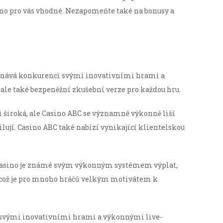
ádino pro vás vhodné. Nezapomeňte také na bonusy a
ekonává konkurenci svými inovativními hrami a
 ale také bezpeněžní zkušební verze pro každou hru.
mi široká, ale Casino ABC se významně výkonně liší
ují. Casino ABC také nabízí vynikající klientelskou
to casino je známé svým výkonným systémem výplat,
e, což je pro mnoho hráčů velkým motivátem k
é svými inovativními hrami a výkonnými live-