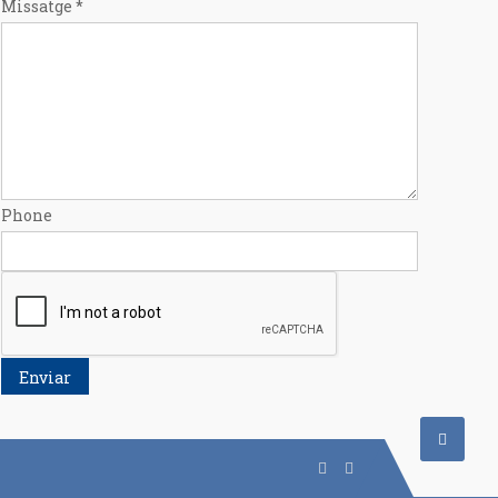
Missatge
*
Phone
Enviar