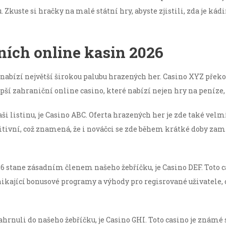
 Zkuste si hračky na malé státní hry, abyste zjistili, zda je k
ních online kasin 2026
 nabízí největší širokou palubu hrazených her. Casino XYZ př
ší zahraniční online casino, které nabízí nejen hry na peníze,
aši listinu, je Casino ABC. Oferta hrazených her je zde také vel
ivní, což znamená, že i nováčci se zde během krátké doby zamil
2026 stane zásadním členem našeho žebříčku, je Casino DEF. To
vynikající bonusové programy a výhody pro regisrované uživatel
hrnuli do našeho žebříčku, je Casino GHI. Toto casino je znám