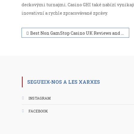
deckovými turnajmi. Casino GHI také nabízí vynikajíc
inovativní a rychle zpracovávané zprávy.
Navegación
Best Non GamStop Casino UK Reviews and Rankings for 2026.15277
de
entradas
SEGUEIX-NOS A LES XARXES
INSTAGRAM
FACEBOOK