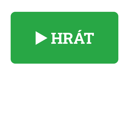
▶️ HRÁT