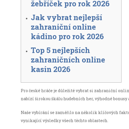
žebříček pro rok 2026
Jak vybrat nejlepší
zahraniční online
kádino pro rok 2026
Top 5 nejlepších
zahraničních online
kasin 2026
Pro české hráče je důležité vybrat si zahraniční onli
nabízí širokou škálu hudebních her, výhodné bonusy 
Naše vybírání se zaměřilo na několik klíčových fakt
vynikající výsledky všech těchto oblastech.