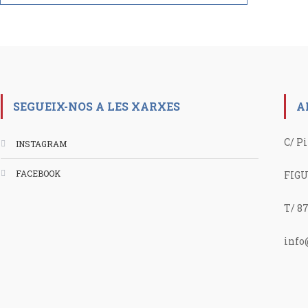
de
entradas
SEGUEIX-NOS A LES XARXES
A
C/ Pi
INSTAGRAM
FACEBOOK
FIGU
T/ 87
info