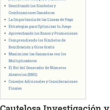
Descifrando los Símbolos y
Combinaciones Ganadoras
La Importancia de las Líneas de Pago
Estrategias para Optimizar tu Juego
Aprovechando los Bonos y Promociones
Comprendiendo los Símbolos de
Bonificación y Giros Gratis
Maximizar las Ganancias con los
Multiplicadores
El Rol del Generador de Números
Aleatorios (RNG)
Consejos Adicionales y Consideraciones
Finales
Cautelosa Investigación y