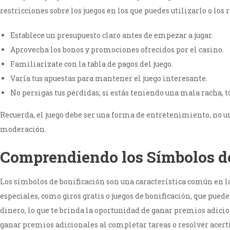
restricciones sobre los juegos en los que puedes utilizarlo o los
Establece un presupuesto claro antes de empezar a jugar.
Aprovecha los bonos y promociones ofrecidos por el casino.
Familiarízate con la tabla de pagos del juego.
Varía tus apuestas para mantener el juego interesante.
No persigas tus pérdidas; si estás teniendo una mala racha, 
Recuerda, el juego debe ser una forma de entretenimiento, no u
moderación.
Comprendiendo los Símbolos de 
Los símbolos de bonificación son una característica común en 
especiales, como giros gratis o juegos de bonificación, que pued
dinero, lo que te brinda la oportunidad de ganar premios adicion
ganar premios adicionales al completar tareas o resolver acerti