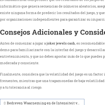
informático que genera secuencias de números aleatorios, aseg
existe ninguna forma de predecir los resultados del juego, y q
por organizaciones independientes para garantizar su imparci
Consejos Adicionales y Consid
Antes de comenzar a jugar a
joker jewels cash
, es recomendable 
demo para familiarizarte con la interfaz del juego y desarrollar
entretenimiento, y que no debes apostar más de lo que puedes 
moderada y consciente.
Finalmente, considera que la volatilidad del juego es un facto
frecuentes, mientras que una tragamonedas de baja volatilidad 
y a tu tolerancia al riesgo.
Navegación
Bedreven Waarneming en de Intensiteit van Chicken Road Casino