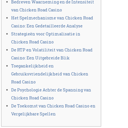
Bedreven Waarneming en de Intensiteit
van Chicken Road Casino
Het Spelmechanisme van Chicken Road
Casino: Een Gedetailleerde Analyse
Strategieën voor Optimalisatie in
Chicken Road Casino
De RTP en Volatiliteit van Chicken Road
Casino: Een Uitgebreide Blik
Toegankelijkheid en
Gebruiksvriendelijkheid van Chicken
Road Casino
De Psychologie Achter de Spanning van
Chicken Road Casino
De Toekomst van Chicken Road Casino en
Vergelijkbare Spellen