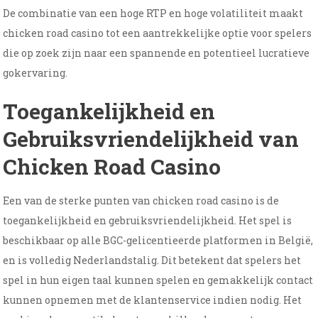
De combinatie van een hoge RTP en hoge volatiliteit maakt
chicken road casino
tot een aantrekkelijke optie voor spelers
die op zoek zijn naar een spannende en potentieel lucratieve
gokervaring.
Toegankelijkheid en
Gebruiksvriendelijkheid van
Chicken Road Casino
Een van de sterke punten van
chicken road casino
is de
toegankelijkheid en gebruiksvriendelijkheid. Het spel is
beschikbaar op alle BGC-gelicentieerde platformen in België,
en is volledig Nederlandstalig. Dit betekent dat spelers het
spel in hun eigen taal kunnen spelen en gemakkelijk contact
kunnen opnemen met de klantenservice indien nodig. Het