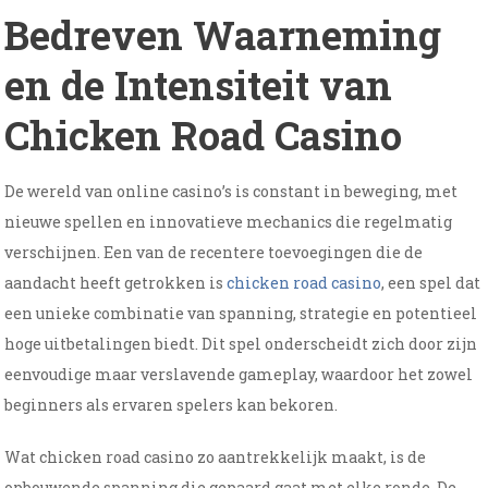
Bedreven Waarneming
en de Intensiteit van
Chicken Road Casino
De wereld van online casino’s is constant in beweging, met
nieuwe spellen en innovatieve mechanics die regelmatig
verschijnen. Een van de recentere toevoegingen die de
aandacht heeft getrokken is
chicken road casino
, een spel dat
een unieke combinatie van spanning, strategie en potentieel
hoge uitbetalingen biedt. Dit spel onderscheidt zich door zijn
eenvoudige maar verslavende gameplay, waardoor het zowel
beginners als ervaren spelers kan bekoren.
Wat
chicken road casino
zo aantrekkelijk maakt, is de
opbouwende spanning die gepaard gaat met elke ronde. De