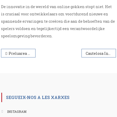
De innovatie in de wereld van online gokken stopt niet. Het
is cruciaal voor ontwikkelaars om voortdurend nieuwe en
spannende ervaringen te creëren die aan de behoeften van de
spelers voldoen en tegelijkertijd een verantwoordelijke
speelomgeving bevorderen.
Navegación
Preluarea complexă și îmbunătățirea constantă în thorfortune experiența utilizatorului
Cautelosa Investigación y Estrategia en joker jewels cash para Ganadores
de
entradas
SEGUEIX-NOS A LES XARXES
INSTAGRAM