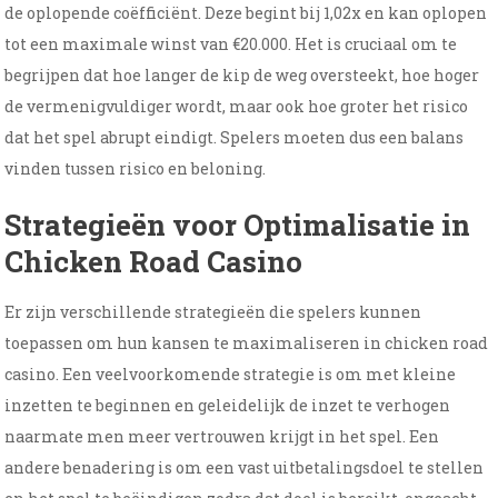
de oplopende coëfficiënt. Deze begint bij 1,02x en kan oplopen
tot een maximale winst van €20.000. Het is cruciaal om te
begrijpen dat hoe langer de kip de weg oversteekt, hoe hoger
de vermenigvuldiger wordt, maar ook hoe groter het risico
dat het spel abrupt eindigt. Spelers moeten dus een balans
vinden tussen risico en beloning.
Strategieën voor Optimalisatie in
Chicken Road Casino
Er zijn verschillende strategieën die spelers kunnen
toepassen om hun kansen te maximaliseren in
chicken road
casino
. Een veelvoorkomende strategie is om met kleine
inzetten te beginnen en geleidelijk de inzet te verhogen
naarmate men meer vertrouwen krijgt in het spel. Een
andere benadering is om een vast uitbetalingsdoel te stellen