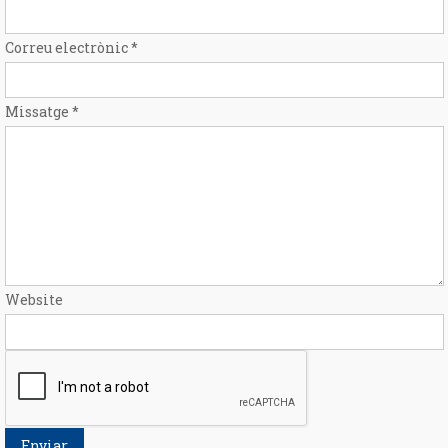
Correu electrònic
*
Missatge
*
Website
Enviar