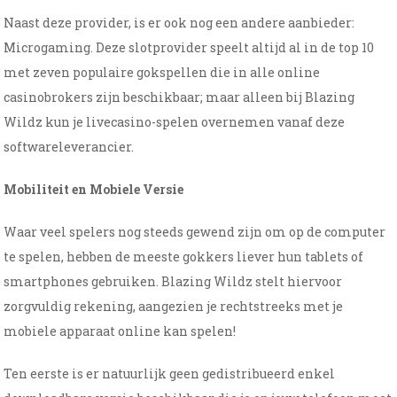
Naast deze provider, is er ook nog een andere aanbieder:
Microgaming. Deze slotprovider speelt altijd al in de top 10
met zeven populaire gokspellen die in alle online
casinobrokers zijn beschikbaar; maar alleen bij Blazing
Wildz kun je livecasino-spelen overnemen vanaf deze
softwareleverancier.
Mobiliteit en Mobiele Versie
Waar veel spelers nog steeds gewend zijn om op de computer
te spelen, hebben de meeste gokkers liever hun tablets of
smartphones gebruiken. Blazing Wildz stelt hiervoor
zorgvuldig rekening, aangezien je rechtstreeks met je
mobiele apparaat online kan spelen!
Ten eerste is er natuurlijk geen gedistribueerd enkel