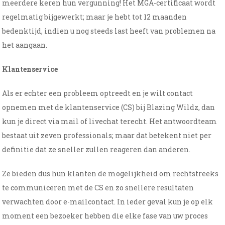
meerdere keren hun vergunning! Het MGA-certificaat wordt
regelmatig bijgewerkt; maar je hebt tot 12 maanden
bedenktijd, indien u nog steeds last heeft van problemen na
het aangaan.
Klantenservice
Als er echter een probleem optreedt en je wilt contact
opnemen met de klantenservice (CS) bij Blazing Wildz, dan
kun je direct via mail of livechat terecht. Het antwoordteam
bestaat uit zeven professionals; maar dat betekent niet per
definitie dat ze sneller zullen reageren dan anderen.
Ze bieden dus hun klanten de mogelijkheid om rechtstreeks
te communiceren met de CS en zo snellere resultaten
verwachten door e-mailcontact. In ieder geval kun je op elk
moment een bezoeker hebben die elke fase van uw proces