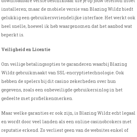
downloadbare versie beschikbaar die je op jouw telefoon moet
installeren; maar de mobiele versie van Blazing Wildz biedt
gelukkig een gebruikersvriendelijke interface. Het werkt ook
heel snelle, hoewel ik heb waargenomen dat het aanbod wat
beperkt is.
Veiligheid en Licentie
Om veilige betalingsopties te garanderen waarbij Blazing
Wildz gebruikmaakt van SSL-encryptietechnologie. Ook
hebben de spelers bij dit casino zekerheden over hun
gegevens, zoals een onbeveiligde gebruikersinlog in het
gedeelte met profielkenmerken.
Maar welke garanties er ook zijn, is Blazing Wildz echt legaal
en wordt door veel landen als een online casinobrokers met
reputatie erkend. Zo verliest geen van de websites enkel of