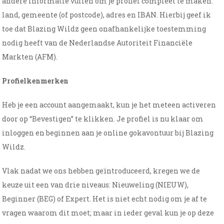
andere informatie vullen om je profiel compleet te maken:
land, gemeente (of postcode), adres en IBAN. Hierbij geef ik
toe dat Blazing Wildz geen onafhankelijke toestemming
nodig heeft van de Nederlandse Autoriteit Financiële
Markten (AFM).
Profielkenmerken
Heb je een account aangemaakt, kun je het meteen activeren
door op “Bevestigen” te klikken. Je profiel is nu klaar om
inloggen en beginnen aan je online gokavontuur bij Blazing
Wildz.
Vlak nadat we ons hebben geïntroduceerd, kregen we de
keuze uit een van drie niveaus: Nieuweling (NIEUW),
Beginner (BEG) of Expert. Het is niet echt nodig om je af te
vragen waarom dit moet; maar in ieder geval kun je op deze