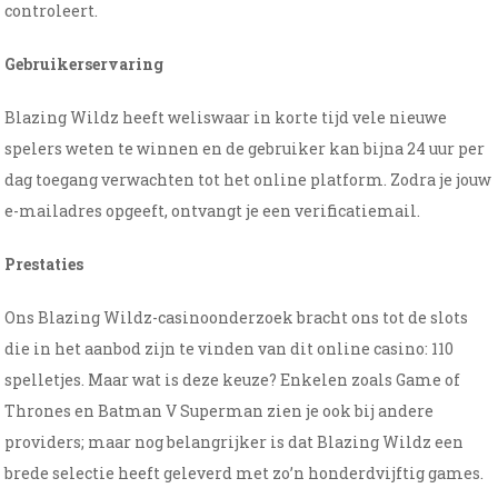
controleert.
Gebruikerservaring
Blazing Wildz heeft weliswaar in korte tijd vele nieuwe
spelers weten te winnen en de gebruiker kan bijna 24 uur per
dag toegang verwachten tot het online platform. Zodra je jouw
e-mailadres opgeeft, ontvangt je een verificatiemail.
Prestaties
Ons Blazing Wildz-casinoonderzoek bracht ons tot de slots
die in het aanbod zijn te vinden van dit online casino: 110
spelletjes. Maar wat is deze keuze? Enkelen zoals Game of
Thrones en Batman V Superman zien je ook bij andere
providers; maar nog belangrijker is dat Blazing Wildz een
brede selectie heeft geleverd met zo’n honderdvijftig games.