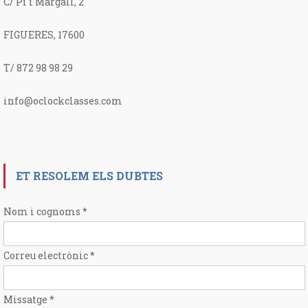
C/ Pi i Margall, 2
FIGUERES, 17600
T/ 872 98 98 29
info@oclockclasses.com
ET RESOLEM ELS DUBTES
Nom i cognoms
*
Correu electrònic
*
Missatge
*