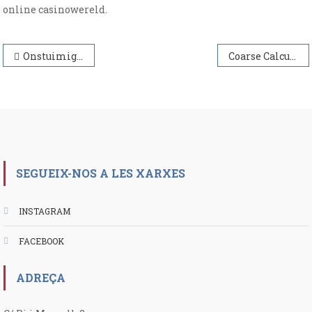
online casinowereld.
Navegación
Onstuimige Vrouwen en de Opwinding van circus casino be met Fantastische Acties
Coarse Calculation and Probability in Plinko
de
entradas
SEGUEIX-NOS A LES XARXES
INSTAGRAM
FACEBOOK
ADREÇA