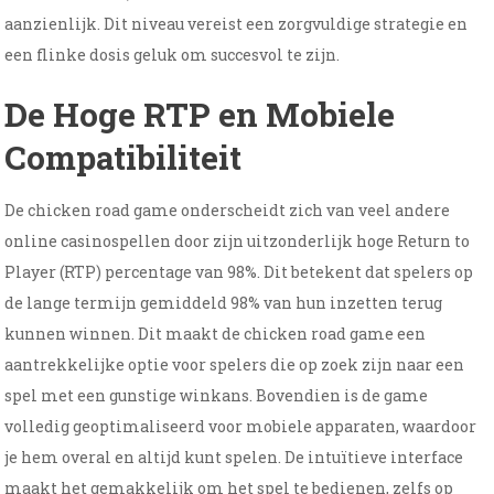
aanzienlijk. Dit niveau vereist een zorgvuldige strategie en
een flinke dosis geluk om succesvol te zijn.
De Hoge RTP en Mobiele
Compatibiliteit
De chicken road game onderscheidt zich van veel andere
online casinospellen door zijn uitzonderlijk hoge Return to
Player (RTP) percentage van 98%. Dit betekent dat spelers op
de lange termijn gemiddeld 98% van hun inzetten terug
kunnen winnen. Dit maakt de chicken road game een
aantrekkelijke optie voor spelers die op zoek zijn naar een
spel met een gunstige winkans. Bovendien is de game
volledig geoptimaliseerd voor mobiele apparaten, waardoor
je hem overal en altijd kunt spelen. De intuïtieve interface
maakt het gemakkelijk om het spel te bedienen, zelfs op