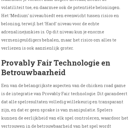
volatiliteit toe, en daarmee ook de potentiële beloningen.
Het ‘Medium’ niveau biedt een evenwicht tussen risico en
beloning, terwijl het ‘Hard’ niveau voor de echte
adrenalinejunkies is. Op dit niveau kun je enorme
vermenigvuldigers behalen, maar het risico om alles te
verliezen is ook aanzienlijk groter.
Provably Fair Technologie en
Betrouwbaarheid
Een van de belangrijkste aspecten van de chicken road game
is de integratie van Provably Fair technologie. Dit garandeert
dat alle spelresultaten volledig willekeurig en transparant
zijn, en dat er geen sprake is van manipulatie. Spelers
kunnen de eerlijkheid van elk spel controleren, waardoor het
vertrouwen in de betrouwbaarheid van het spel wordt