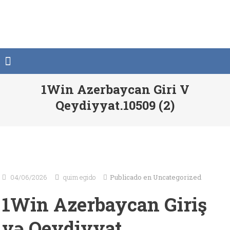
Saltar
al
contenido
1Win Azerbaycan Giri V
Qeydiyyat.10509 (2)
04/06/2026
quim egido
Publicado en
Uncategorized
1Win Azerbaycan Giriş
və Qeydiyyat