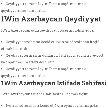
Qeydiyyatı tamamlayın: Formu təqdim etmək
qeydiyyatınızı tamamlar.
1Win Azerbaycan Qeydiyyat
1Win Azerbaycan üçün qeydiyyat prosesini təhlil edək:
Qeydiyyat sayfasına keçid et: 1win.az adresindən keçid
etmək lazımdır.
Qeydiyyat formasını doldurun: İstifadəçi adı, şifrə, e-poçt
və digər məlumatları doldurun.
Qeydiyyatı tamamlayın: Formu təqdim etmək
qeydiyyatınızı tamamlar.
1Win Azerbaycan İstifadə Səhifəsi
1Win Azerbaycan istifadə səhifəsinə keçmək üçün:
1win.az adresindən keçid et: 1win oyna sayfasına gələr.