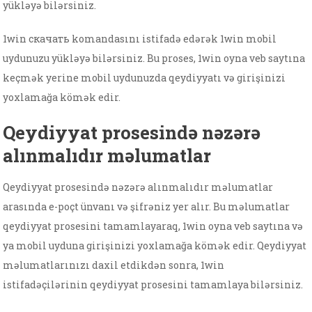
yükləyə bilərsiniz.
1win скачать komandasını istifadə edərək 1win mobil
uydunuzu yükləyə bilərsiniz. Bu proses, 1win oyna veb saytına
keçmək yerine mobil uydunuzda qeydiyyatı və girişinizi
yoxlamağa kömək edir.
Qeydiyyat prosesində nəzərə
alınmalıdır məlumatlar
Qeydiyyat prosesində nəzərə alınmalıdır məlumatlar
arasında e-poçt ünvanı və şifrəniz yer alır. Bu məlumatlar
qeydiyyat prosesini tamamlayaraq, 1win oyna veb saytına və
ya mobil uyduna girişinizi yoxlamağa kömək edir. Qeydiyyat
məlumatlarınızı daxil etdikdən sonra, 1win
istifadəçilərinin qeydiyyat prosesini tamamlaya bilərsiniz.