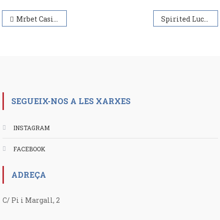
Navegación
Mrbet Casino Games Variety and Experience
Spirited Luck at WinSpirit Casino
de
entradas
SEGUEIX-NOS A LES XARXES
INSTAGRAM
FACEBOOK
ADREÇA
C/ Pi i Margall, 2