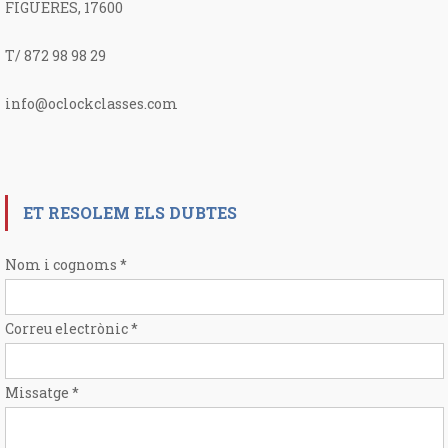
FIGUERES, 17600
T/ 872 98 98 29
info@oclockclasses.com
ET RESOLEM ELS DUBTES
Nom i cognoms
*
Correu electrònic
*
Missatge
*