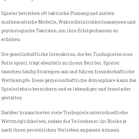
Spieler betreiben oft taktische Planung und nutzen
mathematische Modelle, Wahrscheinlichkeitsanalysen und
psychologische Taktiken, um ihre Erfolgschancen zu
erhöhen.
Die gesellschaftliche Interaktion, die bei Tischspielen eine
Rolle spielt, trägt ebenfalls zu ihrem Reiz bei. Spieler
tauschen häufig Strategien aus und führen freundschaftliche
Wettkämpfe. Diese gemeinschaftliche Atmosphäre kann das
Spielerlebnis bereichern und es lebendiger und fesselnder
gestalten.
Darüber hinaus bieten viele Tischspiele unterschiedliche
Wettmöglichkeiten, sodass die Teilnehmer ihr Risiko je
nach ihren persönlichen Vorlieben anpassen können.