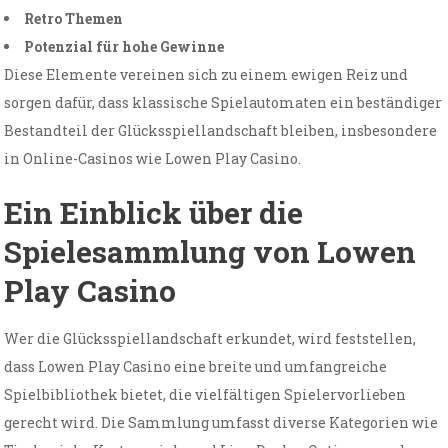
Retro Themen
Potenzial für hohe Gewinne
Diese Elemente vereinen sich zu einem ewigen Reiz und
sorgen dafür, dass klassische Spielautomaten ein beständiger
Bestandteil der Glücksspiellandschaft bleiben, insbesondere
in Online-Casinos wie Lowen Play Casino.
Ein Einblick über die
Spielesammlung von Lowen
Play Casino
Wer die Glücksspiellandschaft erkundet, wird feststellen,
dass Lowen Play Casino eine breite und umfangreiche
Spielbibliothek bietet, die vielfältigen Spielervorlieben
gerecht wird. Die Sammlung umfasst diverse Kategorien wie