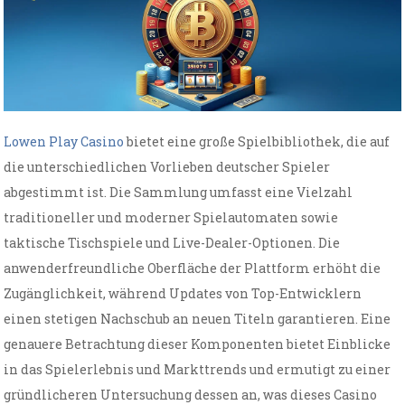
Lowen Play Casino
bietet eine große Spielbibliothek, die auf
die unterschiedlichen Vorlieben deutscher Spieler
abgestimmt ist. Die Sammlung umfasst eine Vielzahl
traditioneller und moderner Spielautomaten sowie
taktische Tischspiele und Live-Dealer-Optionen. Die
anwenderfreundliche Oberfläche der Plattform erhöht die
Zugänglichkeit, während Updates von Top-Entwicklern
einen stetigen Nachschub an neuen Titeln garantieren. Eine
genauere Betrachtung dieser Komponenten bietet Einblicke
in das Spielerlebnis und Markttrends und ermutigt zu einer
gründlicheren Untersuchung dessen an, was dieses Casino