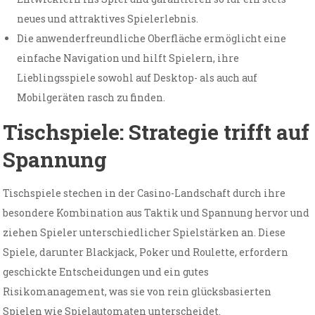
neues und attraktives Spielerlebnis.
Die anwenderfreundliche Oberfläche ermöglicht eine
einfache Navigation und hilft Spielern, ihre
Lieblingsspiele sowohl auf Desktop- als auch auf
Mobilgeräten rasch zu finden.
Tischspiele: Strategie trifft auf
Spannung
Tischspiele stechen in der Casino-Landschaft durch ihre
besondere Kombination aus Taktik und Spannung hervor und
ziehen Spieler unterschiedlicher Spielstärken an. Diese
Spiele, darunter Blackjack, Poker und Roulette, erfordern
geschickte Entscheidungen und ein gutes
Risikomanagement, was sie von rein glücksbasierten
Spielen wie Spielautomaten unterscheidet.