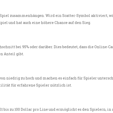
m Spiel zusammenhängen. Wird ein Scatter-Symbol aktiviert, wi
iel und hat auch eine höhere Chance auf den Sieg.
chnitt bei 95% oder darüber. Dies bedeutet, dass die Online-Ca
n Anteil gibt.
von niedrig zu hoch und machen es einfach für Spieler untersch
lität für erfahrene Spieler nützlich ist.
1 bis zu 100 Dollar pro Line und ermöglicht es den Spielern, i