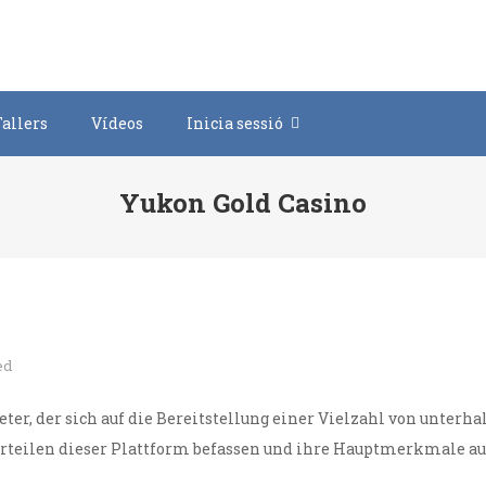
Tallers
Vídeos
Inicia sessió
Yukon Gold Casino
ed
eter, der sich auf die Bereitstellung einer Vielzahl von unterh
rteilen dieser Plattform befassen und ihre Hauptmerkmale aus