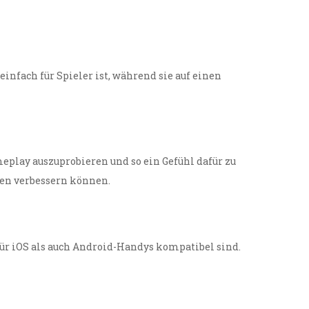
infach für Spieler ist, während sie auf einen
play auszuprobieren und so ein Gefühl dafür zu
cen verbessern können.
für iOS als auch Android-Handys kompatibel sind.