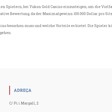
n Spielern, bei Yukon Gold Casino einzusteigen, um die Vielfa
tive Bewertung, da der Maximalgewinn 100.000 Dollar pro Sitzu
no besuchen muss und welche Vorteile es bietet. Die Spieler k
ugehen.
ADREÇA
C/ Pi i Margall, 2