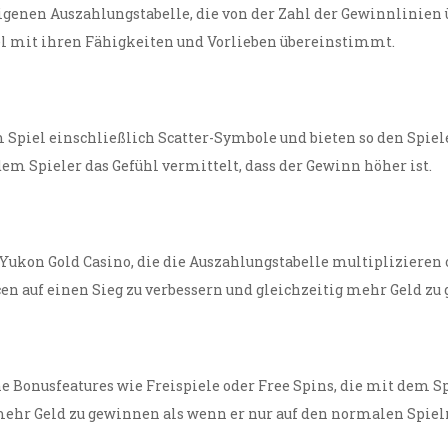
igenen Auszahlungstabelle, die von der Zahl der Gewinnlinien 
iel mit ihren Fähigkeiten und Vorlieben übereinstimmt.
piel einschließlich Scatter-Symbole und bieten so den Spieler
m Spieler das Gefühl vermittelt, dass der Gewinn höher ist.
 Yukon Gold Casino, die die Auszahlungstabelle multiplizieren
en auf einen Sieg zu verbessern und gleichzeitig mehr Geld zu
ne Bonusfeatures wie Freispiele oder Free Spins, die mit dem 
 mehr Geld zu gewinnen als wenn er nur auf den normalen Spie