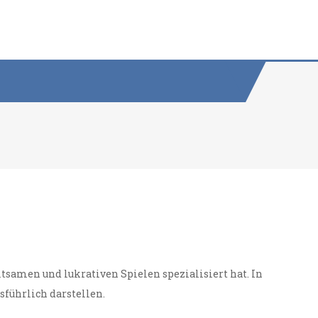
altsamen und lukrativen Spielen spezialisiert hat. In
führlich darstellen.