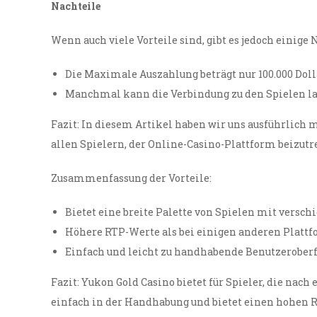
Nachteile
Wenn auch viele Vorteile sind, gibt es jedoch einige 
Die Maximale Auszahlung beträgt nur 100.000 Doll
Manchmal kann die Verbindung zu den Spielen l
Fazit: In diesem Artikel haben wir uns ausführlich 
allen Spielern, der Online-Casino-Plattform beizutr
Zusammenfassung der Vorteile:
Bietet eine breite Palette von Spielen mit vers
Höhere RTP-Werte als bei einigen anderen Platt
Einfach und leicht zu handhabende Benutzerober
Fazit: Yukon Gold Casino bietet für Spieler, die nac
einfach in der Handhabung und bietet einen hohen 