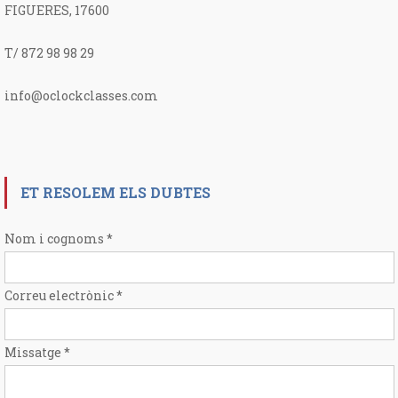
FIGUERES, 17600
T/ 872 98 98 29
info@oclockclasses.com
ET RESOLEM ELS DUBTES
Nom i cognoms
*
Correu electrònic
*
Missatge
*