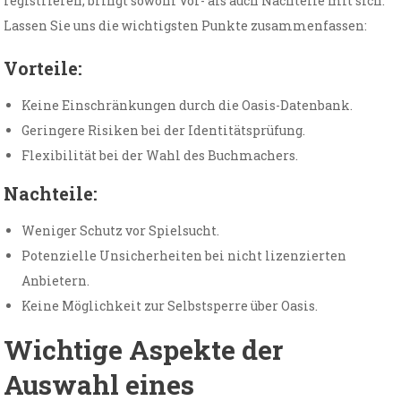
registrieren, bringt sowohl Vor- als auch Nachteile mit sich.
Lassen Sie uns die wichtigsten Punkte zusammenfassen:
Vorteile:
Keine Einschränkungen durch die Oasis-Datenbank.
Geringere Risiken bei der Identitätsprüfung.
Flexibilität bei der Wahl des Buchmachers.
Nachteile:
Weniger Schutz vor Spielsucht.
Potenzielle Unsicherheiten bei nicht lizenzierten
Anbietern.
Keine Möglichkeit zur Selbstsperre über Oasis.
Wichtige Aspekte der
Auswahl eines