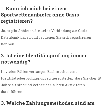
1. Kann ich mich bei einem
Sportwettenanbieter ohne Oasis
registrieren?
Ja, es gibt Anbieter, die keine Verbindung zur Oasis-
Datenbank haben und bei denen Sie sich registrieren
können.
2. Ist eine Identitätsprüfung immer
notwendig?
In vielen Fällen verlangen Buchmacher eine
Identitätsüberprüfung, um sicherzustellen, dass Sie über 18
Jahre alt sind und keine unerlaubten Aktivitäten
durchführen.
3. Welche Zahlungsmethoden sind am