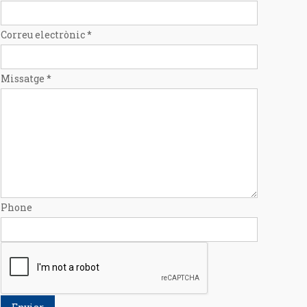
Correu electrònic
*
Missatge
*
Phone