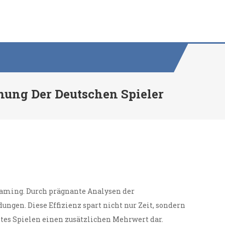
ung Der Deutschen Spieler
aming. Durch prägnante Analysen der
gen. Diese Effizienz spart nicht nur Zeit, sondern
sstes Spielen einen zusätzlichen Mehrwert dar.