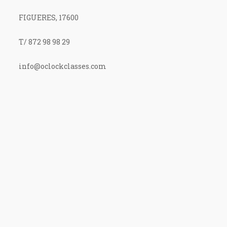
FIGUERES, 17600
T/ 872 98 98 29
info@oclockclasses.com