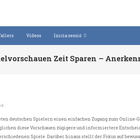
Tallers
Vídeos
Inicia sessió
elvorschauen Zeit Sparen – Anerkenn
ed
ten deutschen Spielern einen einfachen Zugang zum Online-G
hen diese Vorschauen zügigere und informiertere Entscheidun
verschiedenen Spiele. Darüber hinaus stellt der Fokus auf bewu