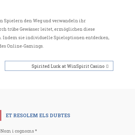
hen Spielern den Weg und verwandeln ihr
rch trübe Gewässer leitet, ermöglichen diese
n. Indem sie individuelle Spieloptionen entdecken,
 des Online-Gamings.
Spirited Luck at WinSpirit Casino
ET RESOLEM ELS DUBTES
Nom i cognoms
*