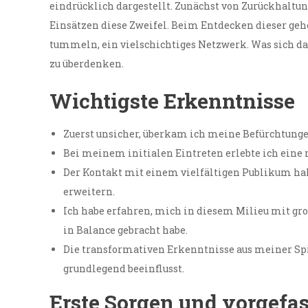
eindrücklich dargestellt. Zunächst von Zurückhaltu
Einsätzen diese Zweifel. Beim Entdecken dieser geh
tummeln, ein vielschichtiges Netzwerk. Was sich da
zu überdenken.
Wichtigste Erkenntnisse
Zuerst unsicher, überkam ich meine Befürchtunge
Bei meinem initialen Eintreten erlebte ich eine 
Der Kontakt mit einem vielfältigen Publikum hal
erweitern.
Ich habe erfahren, mich in diesem Milieu mit g
in Balance gebracht habe.
Die transformativen Erkenntnisse aus meiner S
grundlegend beeinflusst.
Erste Sorgen und vorgefa