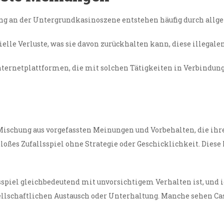
ung an der Untergrundkasinoszene entstehen häufig durch all
ielle Verluste, was sie davon zurückhalten kann, diese illegale
rnetplattformen, die mit solchen Tätigkeiten in Verbindung 
 Mischung aus vorgefassten Meinungen und Vorbehalten, die ihr
oßes Zufallsspiel ohne Strategie oder Geschicklichkeit. Diese 
sspiel gleichbedeutend mit unvorsichtigem Verhalten ist, und 
ellschaftlichen Austausch oder Unterhaltung. Manche sehen Cas