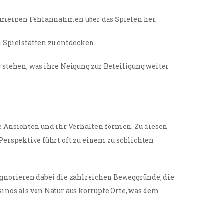
gemeinen Fehlannahmen über das Spielen her.
n Spielstätten zu entdecken.
stehen, was ihre Neigung zur Beteiligung weiter
e Ansichten und ihr Verhalten formen. Zu diesen
Perspektive führt oft zu einem zu schlichten
ignorieren dabei die zahlreichen Beweggründe, die
inos als von Natur aus korrupte Orte, was dem