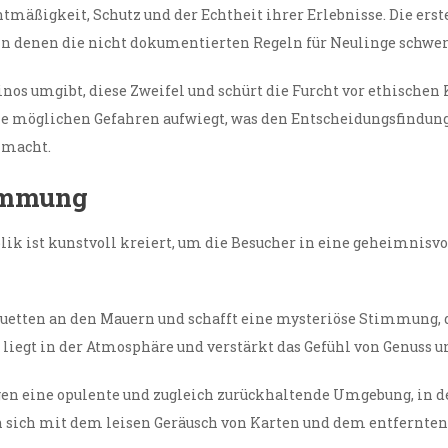
mäßigkeit, Schutz und der Echtheit ihrer Erlebnisse. Die erst
n denen die nicht dokumentierten Regeln für Neulinge schwer
inos umgibt, diese Zweifel und schürt die Furcht vor ethischen
ie möglichen Gefahren aufwiegt, was den Entscheidungsfindung f
 macht.
timmung
k ist kunstvoll kreiert, um die Besucher in eine geheimnisvo
uetten an den Mauern und schafft eine mysteriöse Stimmung, di
iegt in der Atmosphäre und verstärkt das Gefühl von Genuss un
gen eine opulente und zugleich zurückhaltende Umgebung, in 
sich mit dem leisen Geräusch von Karten und dem entfernten 