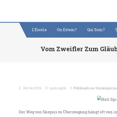
Saltar
al
contenido
L’Escola
On Estem?
Qui Som?
Vom Zweifler Zum Gläub
08/04/2026
quim egido
Publicado en
Uncategoriz
Der Weg von Skepsis zu Überzeugung hängt oft von i