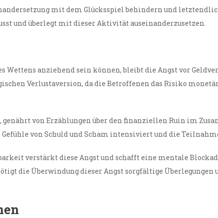
ndersetzung mit dem Glücksspiel behindern und letztendlich
st und überlegt mit dieser Aktivität auseinanderzusetzen.
s Wettens anziehend sein können, bleibt die Angst vor Geldverl
ogischen Verlustaversion, da die Betroffenen das Risiko monet
aus, genährt von Erzählungen über den finanziellen Ruin im Z
was Gefühle von Schuld und Scham intensiviert und die Teilnahm
rkeit verstärkt diese Angst und schafft eine mentale Blockade
enötigt die Überwindung dieser Angst sorgfältige Überlegung
men