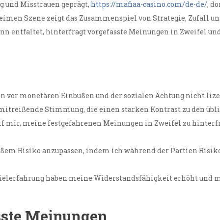
ng und Misstrauen geprägt,
https://mafiaa-casino.com/de-de/
, d
eimen Szene zeigt das Zusammenspiel von Strategie, Zufall und
nn entfaltet, hinterfragt vorgefasste Meinungen in Zweifel un
n vor monetären Einbußen und der sozialen Ächtung nicht lizen
mitreißende Stimmung, die einen starken Kontrast zu den übli
f mir, meine festgefahrenen Meinungen in Zweifel zu hinterf
roßem Risiko anzupassen, indem ich während der Partien Ris
pielerfahrung haben meine Widerstandsfähigkeit erhöht und 
sste Meinungen