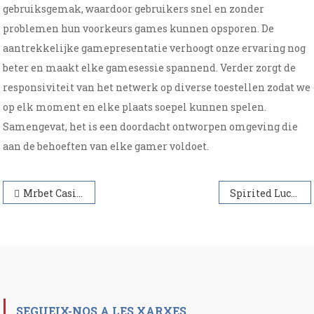
gebruiksgemak, waardoor gebruikers snel en zonder
problemen hun voorkeurs games kunnen opsporen. De
aantrekkelijke gamepresentatie verhoogt onze ervaring nog
beter en maakt elke gamesessie spannend. Verder zorgt de
responsiviteit van het netwerk op diverse toestellen zodat we
op elk moment en elke plaats soepel kunnen spelen.
Samengevat, het is een doordacht ontworpen omgeving die
aan de behoeften van elke gamer voldoet.
Navegación
Mrbet Casino Games Variety and Experience
Spirited Luck at WinSpirit Casino
de
entradas
SEGUEIX-NOS A LES XARXES