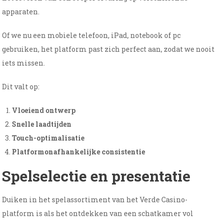
apparaten.
Of we nu een mobiele telefoon, iPad, notebook of pc
gebruiken, het platform past zich perfect aan, zodat we nooit
iets missen.
Dit valt op:
Vloeiend ontwerp
Snelle laadtijden
Touch-optimalisatie
Platformonafhankelijke consistentie
Spelselectie en presentatie
Duiken in het spelassortiment van het Verde Casino-
platform is als het ontdekken van een schatkamer vol