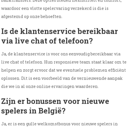
banktransfers. Deze opties bieden flexibiliteit en comfort,
waardoor een vlotte spelervaring verzekerd is die is
afgestemd op onze behoeften.
Is de klantenservice bereikbaar
via live chat of telefoon?
Ja, de klantenservice is voor ons eenvoudig bereikbaar via
live chat of telefoon. Hun responsieve team staat klaar om te
helpen en zorgt ervoor dat we eventuele problemen efficiënt
oplossen. Dit is een voorbeeld van de vernieuwende aanpak
die we in al onze online ervaringen waarderen.
Zijn er bonussen voor nieuwe
spelers in België?
Ja, er is een gulle welkomstbonus voor nieuwe spelers in