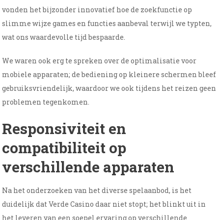
vonden het bijzonder innovatief hoe de zoekfunctie op
slimme wijze games en functies aanbeval terwijl we typten,
wat ons waardevolle tijd bespaarde.
We waren ook erg te spreken over de optimalisatie voor
mobiele apparaten; de bediening op kleinere schermen bleef
gebruiksvriendelijk, waardoor we ook tijdens het reizen geen
problemen tegenkomen.
Responsiviteit en
compatibiliteit op
verschillende apparaten
Na het onderzoeken van het diverse spelaanbod, is het
duidelijk dat Verde Casino daar niet stopt; het blinkt uit in
het leveren van een soepel ervaring op verschillende