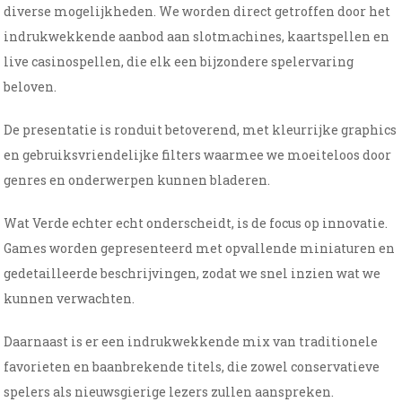
diverse mogelijkheden. We worden direct getroffen door het
indrukwekkende aanbod aan slotmachines, kaartspellen en
live casinospellen, die elk een bijzondere spelervaring
beloven.
De presentatie is ronduit betoverend, met kleurrijke graphics
en gebruiksvriendelijke filters waarmee we moeiteloos door
genres en onderwerpen kunnen bladeren.
Wat Verde echter echt onderscheidt, is de focus op innovatie.
Games worden gepresenteerd met opvallende miniaturen en
gedetailleerde beschrijvingen, zodat we snel inzien wat we
kunnen verwachten.
Daarnaast is er een indrukwekkende mix van traditionele
favorieten en baanbrekende titels, die zowel conservatieve
spelers als nieuwsgierige lezers zullen aanspreken.