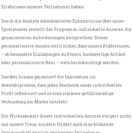
Erlebnisses unserer Teilnehmer haben.
Durch die Analyse datenbasierter Erkenntnisse über unser
Spielmuster erstellt das Programm individuelle Anreize, die
genau unseren Anforderungen entsprechen. Dieser
personalisierte Ansatz stellt sicher, dass unsere Präferenzen
– ob besondere Einladungen zu Events, hochwertige Artikel
oder personalisierte Boni – stets berücksichtigt werden.
Darüber hinaus garantiert die Innovation im
Auswahlprozess, dass jedes Geschenk unser individuelles
Profil reflektiert und so eine stärkere gefühlsmäßige
Verbindung zur Marke entsteht.
Die Wirksamkeit dieser individuellen Anreize steigert nicht
nur unsere Treue, sondern fördert auch eine blühende
Gemeinschaft ähnlich denkender Teilnehmer.