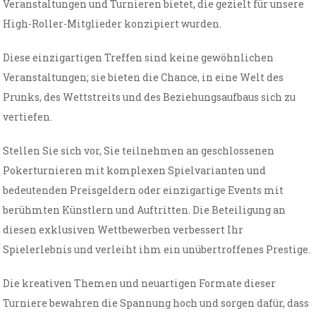
Veranstaltungen und Turnieren bietet, die gezielt für unsere
High-Roller-Mitglieder konzipiert wurden.
Diese einzigartigen Treffen sind keine gewöhnlichen
Veranstaltungen; sie bieten die Chance, in eine Welt des
Prunks, des Wettstreits und des Beziehungsaufbaus sich zu
vertiefen.
Stellen Sie sich vor, Sie teilnehmen an geschlossenen
Pokerturnieren mit komplexen Spielvarianten und
bedeutenden Preisgeldern oder einzigartige Events mit
berühmten Künstlern und Auftritten. Die Beteiligung an
diesen exklusiven Wettbewerben verbessert Ihr
Spielerlebnis und verleiht ihm ein unübertroffenes Prestige.
Die kreativen Themen und neuartigen Formate dieser
Turniere bewahren die Spannung hoch und sorgen dafür, dass