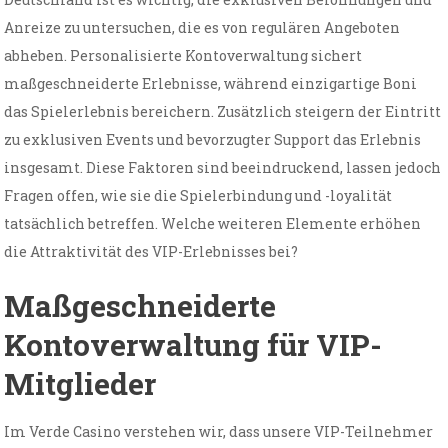
Anreize zu untersuchen, die es von regulären Angeboten
abheben. Personalisierte Kontoverwaltung sichert
maßgeschneiderte Erlebnisse, während einzigartige Boni
das Spielerlebnis bereichern. Zusätzlich steigern der Eintritt
zu exklusiven Events und bevorzugter Support das Erlebnis
insgesamt. Diese Faktoren sind beeindruckend, lassen jedoch
Fragen offen, wie sie die Spielerbindung und -loyalität
tatsächlich betreffen. Welche weiteren Elemente erhöhen
die Attraktivität des VIP-Erlebnisses bei?
Maßgeschneiderte
Kontoverwaltung für VIP-
Mitglieder
Im Verde Casino verstehen wir, dass unsere VIP-Teilnehmer