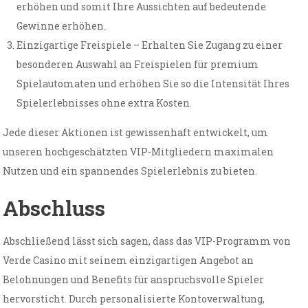
erhöhen und somit Ihre Aussichten auf bedeutende
Gewinne erhöhen.
Einzigartige Freispiele – Erhalten Sie Zugang zu einer
besonderen Auswahl an Freispielen für premium
Spielautomaten und erhöhen Sie so die Intensität Ihres
Spielerlebnisses ohne extra Kosten.
Jede dieser Aktionen ist gewissenhaft entwickelt, um
unseren hochgeschätzten VIP-Mitgliedern maximalen
Nutzen und ein spannendes Spielerlebnis zu bieten.
Abschluss
Abschließend lässt sich sagen, dass das VIP-Programm von
Verde Casino mit seinem einzigartigen Angebot an
Belohnungen und Benefits für anspruchsvolle Spieler
hervorsticht. Durch personalisierte Kontoverwaltung,