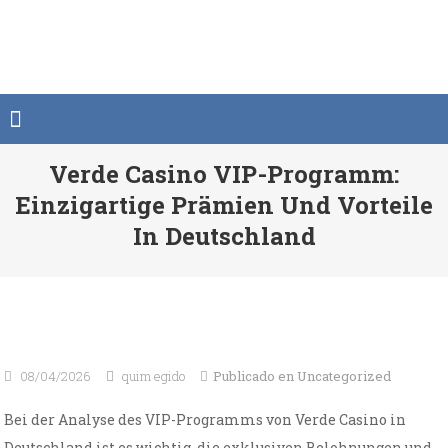
Saltar
al
contenido
Verde Casino VIP-Programm:
Einzigartige Prämien Und Vorteile
In Deutschland
08/04/2026
quim egido
Publicado en
Uncategorized
Bei der Analyse des VIP-Programms von Verde Casino in
Deutschland ist es wichtig, die exklusiven Belohnungen und