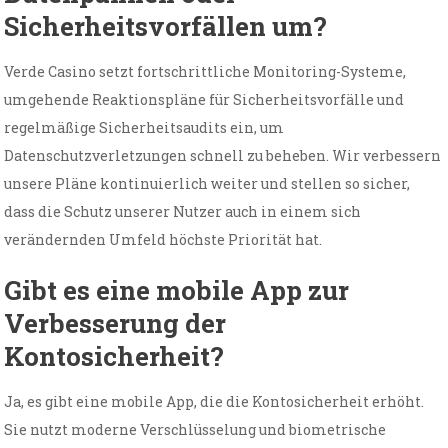
Sicherheitsvorfällen um?
Verde Casino setzt fortschrittliche Monitoring-Systeme,
umgehende Reaktionspläne für Sicherheitsvorfälle und
regelmäßige Sicherheitsaudits ein, um
Datenschutzverletzungen schnell zu beheben. Wir verbessern
unsere Pläne kontinuierlich weiter und stellen so sicher,
dass die Schutz unserer Nutzer auch in einem sich
verändernden Umfeld höchste Priorität hat.
Gibt es eine mobile App zur
Verbesserung der
Kontosicherheit?
Ja, es gibt eine mobile App, die die Kontosicherheit erhöht.
Sie nutzt moderne Verschlüsselung und biometrische