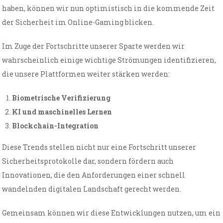
haben, können wir nun optimistisch in die kommende Zeit
der Sicherheit im Online-Gaming blicken.
Im Zuge der Fortschritte unserer Sparte werden wir
wahrscheinlich einige wichtige Strömungen identifizieren,
die unsere Plattformen weiter stärken werden:
Biometrische Verifizierung
KI und maschinelles Lernen
Blockchain-Integration
Diese Trends stellen nicht nur eine Fortschritt unserer
Sicherheitsprotokolle dar, sondern fördern auch
Innovationen, die den Anforderungen einer schnell
wandelnden digitalen Landschaft gerecht werden.
Gemeinsam können wir diese Entwicklungen nutzen, um ein