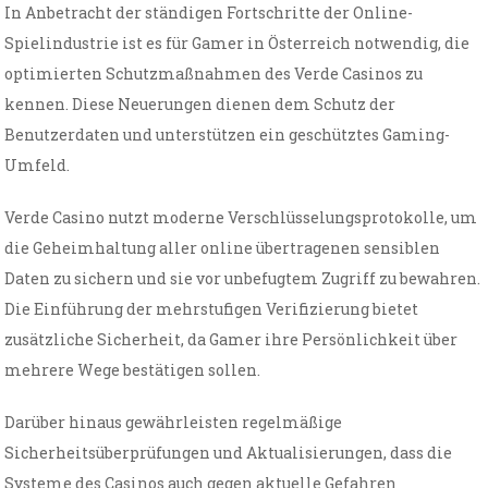
In Anbetracht der ständigen Fortschritte der Online-
Spielindustrie ist es für Gamer in Österreich notwendig, die
optimierten Schutzmaßnahmen des Verde Casinos zu
kennen. Diese Neuerungen dienen dem Schutz der
Benutzerdaten und unterstützen ein geschütztes Gaming-
Umfeld.
Verde Casino nutzt moderne Verschlüsselungsprotokolle, um
die Geheimhaltung aller online übertragenen sensiblen
Daten zu sichern und sie vor unbefugtem Zugriff zu bewahren.
Die Einführung der mehrstufigen Verifizierung bietet
zusätzliche Sicherheit, da Gamer ihre Persönlichkeit über
mehrere Wege bestätigen sollen.
Darüber hinaus gewährleisten regelmäßige
Sicherheitsüberprüfungen und Aktualisierungen, dass die
Systeme des Casinos auch gegen aktuelle Gefahren