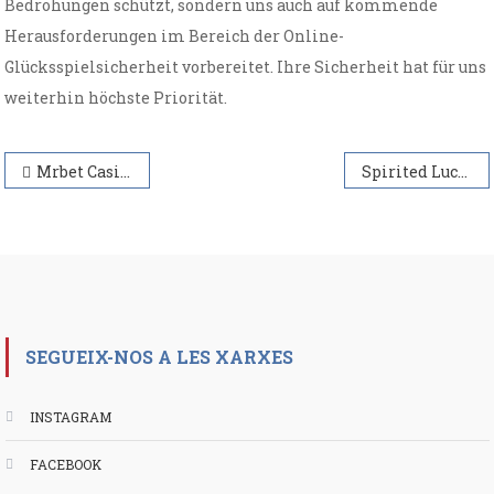
Bedrohungen schützt, sondern uns auch auf kommende
Herausforderungen im Bereich der Online-
Glücksspielsicherheit vorbereitet. Ihre Sicherheit hat für uns
weiterhin höchste Priorität.
Navegación
Mrbet Casino Games Variety and Experience
Spirited Luck at WinSpirit Casino
de
entradas
SEGUEIX-NOS A LES XARXES
INSTAGRAM
FACEBOOK