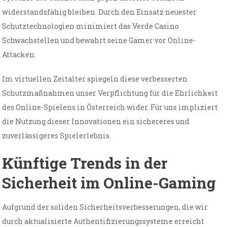
widerstandsfähig bleiben. Durch den Einsatz neuester
Schutztechnologien minimiert das Verde Casino
Schwachstellen und bewahrt seine Gamer vor Online-
Attacken.
Im virtuellen Zeitalter spiegeln diese verbesserten
Schutzmaßnahmen unser Verpflichtung für die Ehrlichkeit
des Online-Spielens in Österreich wider. Für uns impliziert
die Nutzung dieser Innovationen ein sichereres und
zuverlässigeres Spielerlebnis.
Künftige Trends in der
Sicherheit im Online-Gaming
Aufgrund der soliden Sicherheitsverbesserungen, die wir
durch aktualisierte Authentifizierungssysteme erreicht