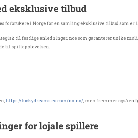
d eksklusive tilbud
s forbrukere i Norge for en samling eksklusive tilbud som er l
egisk til festlige anledninger, noe som garanterer unike muli
e til spillopplevelsen.
en,
https://luckydreams.eu.com/no-no/
, men fremmer også en fø
ger for lojale spillere