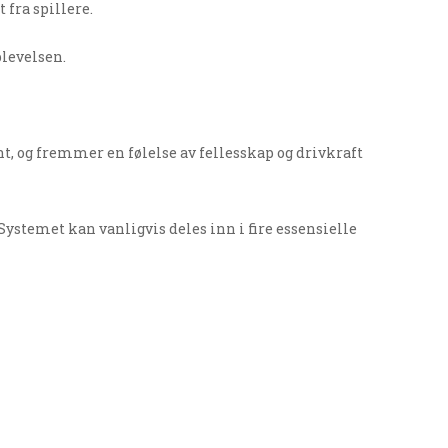
fra spillere.
plevelsen.
, og fremmer en følelse av fellesskap og drivkraft
ystemet kan vanligvis deles inn i fire essensielle