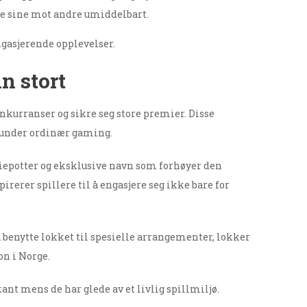
ne sine mot andre umiddelbart.
ngasjerende opplevelser.
n stort
kurranser og sikre seg store premier. Disse
e under ordinær gaming.
miepotter og eksklusive navn som forhøyer den
rerer spillere til å engasjere seg ikke bare for
å benytte lokket til spesielle arrangementer, lokker
on i Norge.
nt mens de har glede av et livlig spillmiljø.