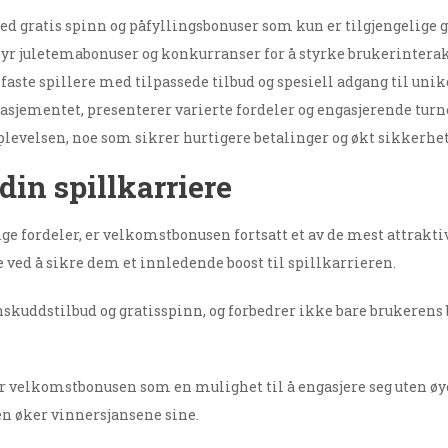
ed gratis spinn og påfyllingsbonuser som kun er tilgjengelige 
lbyr juletemabonuser og konkurranser for å styrke brukerintera
faste spillere med tilpassede tilbud og spesiell adgang til unik
asjementet, presenterer varierte fordeler og engasjerende turn
evelsen, noe som sikrer hurtigere betalinger og økt sikkerhet
in spillkarriere
ge fordeler, er velkomstbonusen fortsatt et av de mest attrak
e ved å sikre dem et innledende boost til spillkarrieren.
skuddstilbud og gratisspinn, og forbedrer ikke bare brukerens
r velkomstbonusen som en mulighet til å engasjere seg uten øyeb
n øker vinnersjansene sine.