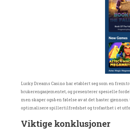
Lucky Dreams Casino har etablert seg som en fremtr
brukerengasjementet, og presenterer spesielle forde
men skaper også en følelse av at det haster gjennom
optimalisere spillertilfredshet og trofasthet i et u
Viktige konklusjoner