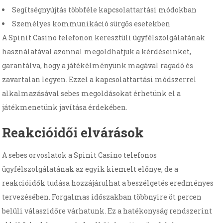
Segítségnyújtás többféle kapcsolattartási módokban
Személyes kommunikáció sürgős esetekben
A Spinit Casino telefonon keresztüli ügyfélszolgálatának
használatával azonnal megoldhatjuk a kérdéseinket,
garantálva, hogy a játékélményünk magával ragadó és
zavartalan legyen. Ezzel a kapcsolattartási módszerrel
alkalmazásával sebes megoldásokat érhetünk el a
játékmenetünk javítása érdekében.
Reakcióidői elvárások
A sebes orvoslatok a Spinit Casino telefonos
ügyfélszolgálatának az egyik kiemelt előnye, de a
reakcióidők tudása hozzájárulhat a beszélgetés eredményes
tervezésében. Forgalmas időszakban többnyire öt percen
belüli válaszidőre várhatunk. Ez a hatékonyság rendszerint