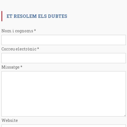
ET RESOLEM ELS DUBTES
Nom i cognoms
*
Correu electrònic
*
Missatge
*
Website