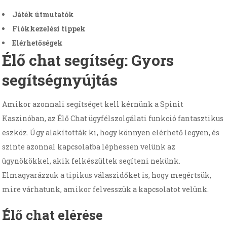
Játék útmutatók
Fiókkezelési tippek
Elérhetőségek
Élő chat segítség: Gyors
segítségnyújtás
Amikor azonnali segítséget kell kérnünk a Spinit
Kaszinóban, az Élő Chat ügyfélszolgálati funkció fantasztikus
eszköz. Úgy alakították ki, hogy könnyen elérhető legyen, és
szinte azonnal kapcsolatba léphessen velünk az
ügynökökkel, akik felkészültek segíteni nekünk.
Elmagyarázzuk a tipikus válaszidőket is, hogy megértsük,
mire várhatunk, amikor felvesszük a kapcsolatot velünk.
Élő chat elérése