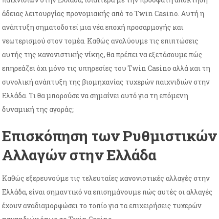
άδειας λειτουργίας προνομιακής από το Twin Casino. Αυτή η
ανάπτυξη σηματοδοτεί μια νέα εποχή προσαρμογής και
νεωτερισμού στον τομέα. Καθώς αναλύουμε τις επιπτώσεις
αυτής της κανονιστικής νίκης, θα πρέπει να εξετάσουμε πώς
επηρεάζει όχι μόνο τις υπηρεσίες του Twin Casino αλλά και τη
συνολική ανάπτυξη της βιομηχανίας τυχερών παιχνιδιών στην
Ελλάδα. Τι θα μπορούσε να σημαίνει αυτό για τη επόμενη
δυναμική της αγοράς;
Επισκόπηση των Ρυθμιστικών
Αλλαγών στην Ελλάδα
Καθώς εξερευνούμε τις τελευταίες κανονιστικές αλλαγές στην
Ελλάδα, είναι σημαντικό να επισημάνουμε πώς αυτές οι αλλαγές
έχουν αναδιαμορφώσει το τοπίο για τα επιχειρήσεις τυχερών