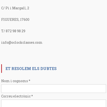
C/ Pi i Margall, 2
FIGUERES, 17600
T/ 872 98 98 29
info@oclockclasses.com
ET RESOLEM ELS DUBTES
Nom i cognoms
*
Correu electrònic
*