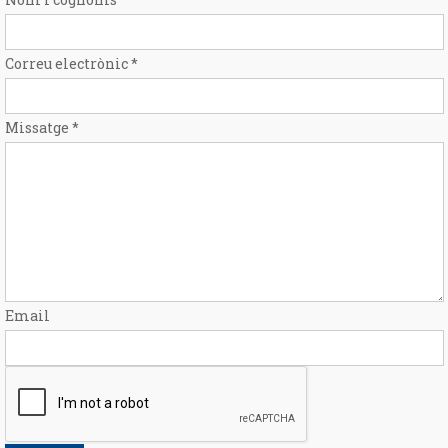
Correu electrònic
*
Missatge
*
Email