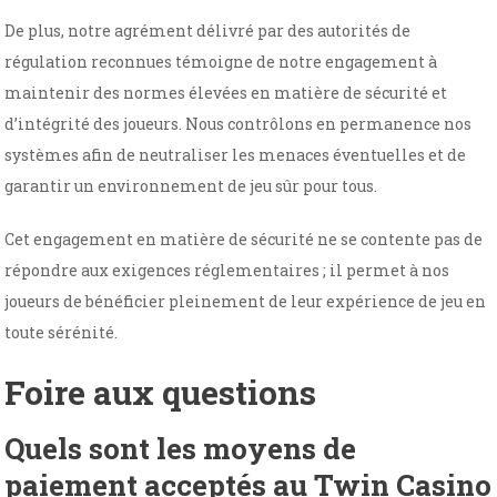
De plus, notre agrément délivré par des autorités de
régulation reconnues témoigne de notre engagement à
maintenir des normes élevées en matière de sécurité et
d’intégrité des joueurs. Nous contrôlons en permanence nos
systèmes afin de neutraliser les menaces éventuelles et de
garantir un environnement de jeu sûr pour tous.
Cet engagement en matière de sécurité ne se contente pas de
répondre aux exigences réglementaires ; il permet à nos
joueurs de bénéficier pleinement de leur expérience de jeu en
toute sérénité.
Foire aux questions
Quels sont les moyens de
paiement acceptés au Twin Casino