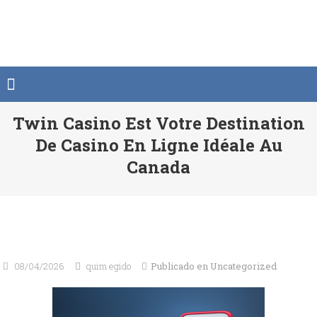
Saltar
al
contenido
Twin Casino Est Votre Destination
De Casino En Ligne Idéale Au
Canada
08/04/2026
quim egido
Publicado en
Uncategorized