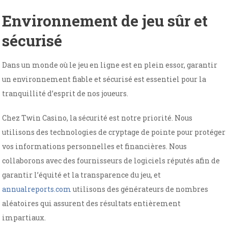
Environnement de jeu sûr et
sécurisé
Dans un monde où le jeu en ligne est en plein essor, garantir
un environnement fiable et sécurisé est essentiel pour la
tranquillité d’esprit de nos joueurs.
Chez Twin Casino, la sécurité est notre priorité. Nous
utilisons des technologies de cryptage de pointe pour protéger
vos informations personnelles et financières. Nous
collaborons avec des fournisseurs de logiciels réputés afin de
garantir l’équité et la transparence du jeu, et
annualreports.com
utilisons des générateurs de nombres
aléatoires qui assurent des résultats entièrement
impartiaux.