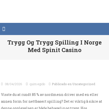
Saltar
al
contenido
Trygg Og Trygg Spilling I Norge
Med Spinit Casino
08/04/2026
quim egido
Publicado en
Uncategorized
Visste du at rundt 85 % av nordmenn driver med en eller
annen form for nettbasert spilling? Det er viktig å sikre at
denne opplevelsen er både behagelig og trygg. Hos