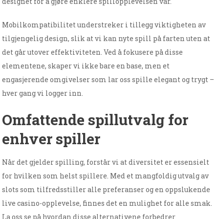
designet for å gjøre enklere spillopplevelsen vår.
Mobilkompatibilitet understreker i tillegg viktigheten av
tilgjengelig design, slik at vi kan nyte spill på farten uten at
det går utover effektiviteten. Ved å fokusere på disse
elementene, skaper vi ikke bare en base, men et
engasjerende omgivelser som lar oss spille elegant og trygt –
hver gang vi logger inn.
Omfattende spillutvalg for
enhver spiller
Når det gjelder spilling, forstår vi at diversitet er essensielt
for hvilken som helst spillere. Med et mangfoldig utvalg av
slots som tilfredsstiller alle preferanser og en oppslukende
live casino-opplevelse, finnes det en mulighet for alle smak.
La oss se på hvordan disse alternativene forbedrer