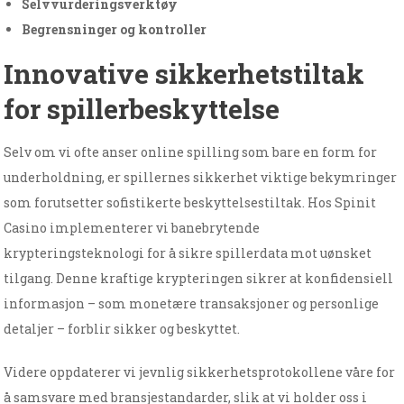
Selvvurderingsverktøy
Begrensninger og kontroller
Innovative sikkerhetstiltak
for spillerbeskyttelse
Selv om vi ofte anser online spilling som bare en form for
underholdning, er spillernes sikkerhet viktige bekymringer
som forutsetter sofistikerte beskyttelsestiltak. Hos Spinit
Casino implementerer vi banebrytende
krypteringsteknologi for å sikre spillerdata mot uønsket
tilgang. Denne kraftige krypteringen sikrer at konfidensiell
informasjon – som monetære transaksjoner og personlige
detaljer – forblir sikker og beskyttet.
Videre oppdaterer vi jevnlig sikkerhetsprotokollene våre for
å samsvare med bransjestandarder, slik at vi holder oss i