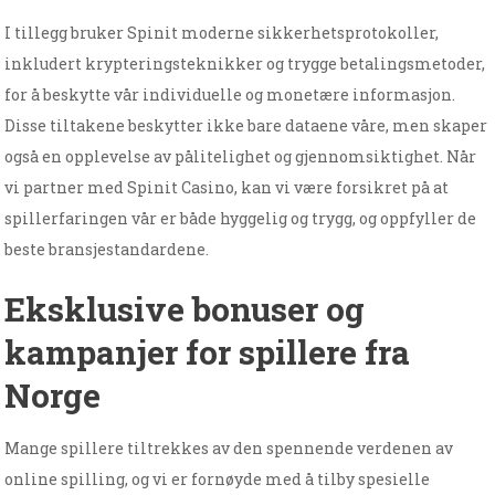
I tillegg bruker Spinit moderne sikkerhetsprotokoller,
inkludert krypteringsteknikker og trygge betalingsmetoder,
for å beskytte vår individuelle og monetære informasjon.
Disse tiltakene beskytter ikke bare dataene våre, men skaper
også en opplevelse av pålitelighet og gjennomsiktighet. Når
vi partner med Spinit Casino, kan vi være forsikret på at
spillerfaringen vår er både hyggelig og trygg, og oppfyller de
beste bransjestandardene.
Eksklusive bonuser og
kampanjer for spillere fra
Norge
Mange spillere tiltrekkes av den spennende verdenen av
online spilling, og vi er fornøyde med å tilby spesielle