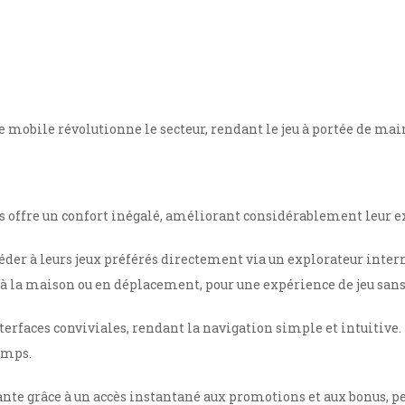
 mobile révolutionne le secteur, rendant le jeu à portée de main 
nés offre un confort inégalé, améliorant considérablement leur e
der à leurs jeux préférés directement via un explorateur intern
t, à la maison ou en déplacement, pour une expérience de jeu sans
terfaces conviviales, rendant la navigation simple et intuitive.
temps.
vante grâce à un accès instantané aux promotions et aux bonus, p