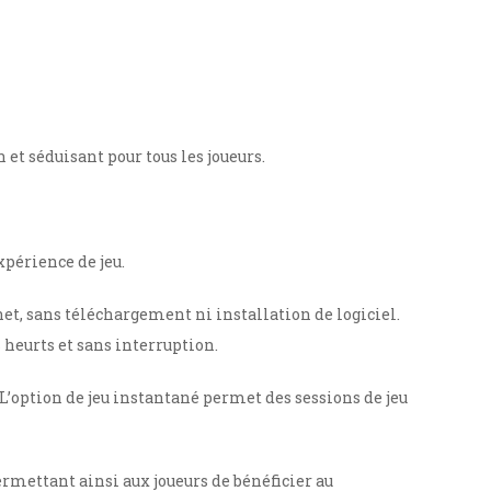
et séduisant pour tous les joueurs.
xpérience de jeu.
et, sans téléchargement ni installation de logiciel.
 heurts et sans interruption.
 L’option de jeu instantané permet des sessions de jeu
ermettant ainsi aux joueurs de bénéficier au