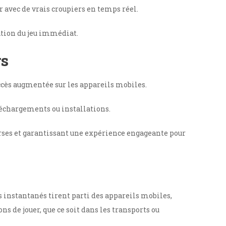
 avec de vrais croupiers en temps réel.
ation du jeu immédiat.
rs
ccès augmentée sur les appareils mobiles.
éléchargements ou installations.
erses et garantissant une expérience engageante pour
 instantanés tirent parti des appareils mobiles,
s de jouer, que ce soit dans les transports ou