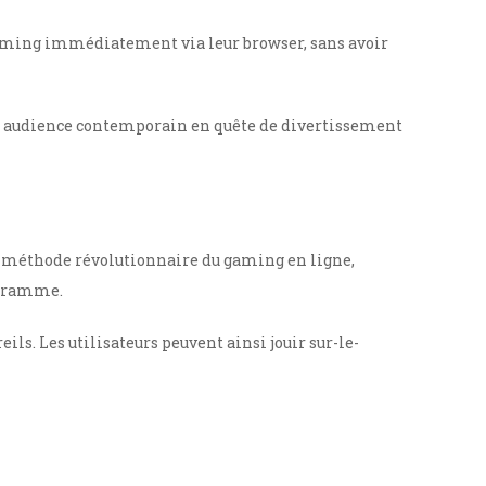
gaming immédiatement via leur browser, sans avoir
n audience contemporain en quête de divertissement
e méthode révolutionnaire du gaming en ligne,
ogramme.
s. Les utilisateurs peuvent ainsi jouir sur-le-