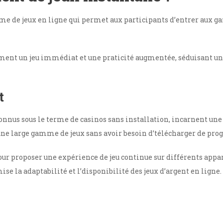
me de jeux en ligne qui permet aux participants d’entrer aux 
ent un jeu immédiat et une praticité augmentée, séduisant u
t
onnus sous le terme de casinos sans installation, incarnent un
une large gamme de jeux sans avoir besoin d’télécharger de pr
 proposer une expérience de jeu continue sur différents appareil
ise la adaptabilité et l’disponibilité des jeux d’argent en ligne.