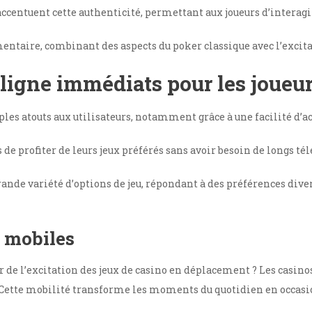
ccentuent cette authenticité, permettant aux joueurs d’interagir
entaire, combinant des aspects du poker classique avec l’excit
ligne immédiats pour les joueu
es atouts aux utilisateurs, notamment grâce à une facilité d’a
 de profiter de leurs jeux préférés sans avoir besoin de longs t
ande variété d’options de jeu, répondant à des préférences div
s mobiles
de l’excitation des jeux de casino en déplacement ? Les casinos
. Cette mobilité transforme les moments du quotidien en occasion