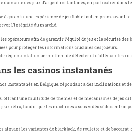
 le domaine des jeux d’argent instantanés, en particulier dans l
 à garantir une expérience de jeu fiable tout en promouvant le 
erver l’intégrité du marché.
s opérateurs afin de garantir l’équité du jeu et la sécurité des j
ées pour protéger les informations cruciales des joueurs.
 de réglementation permettent de détecter et d’atténuer les ris
ans les casinos instantanés
inos instantanés en Belgique, répondant à des inclinations et de
offrant une multitude de thèmes et de mécanismes de jeu différe
 jeux rétro, tandis que les machines à sous vidéo séduisent un pu
urs aimant les variantes de blackjack, de roulette et de baccarat,