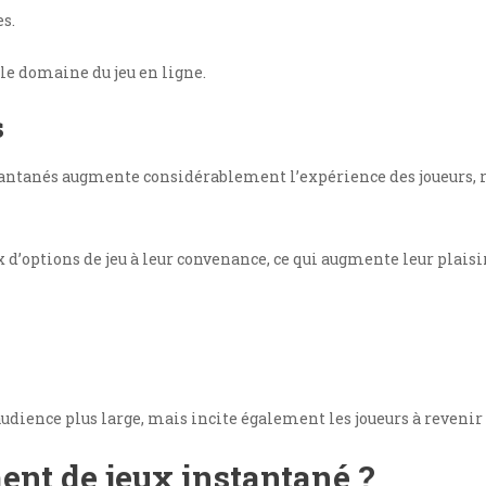
s.
le domaine du jeu en ligne.
s
tantanés augmente considérablement l’expérience des joueurs, r
 d’options de jeu à leur convenance, ce qui augmente leur plaisi
dience plus large, mais incite également les joueurs à revenir 
ent de jeux instantané ?