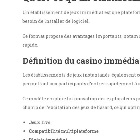
Un établissement de jeux immédiat est une platefor
besoin de installer de logiciel.
Ce format propose des avantages importants, notamm
rapide.
Définition du casino immédia
Les établissements de jeux instantanés, également c
permettant aux participants d’entrer rapidement à 
Ce modèle emploie la innovation des explorateurs pour
champ de l’excitation des jeux de hasard, ce qui optim
Jeux live
Compatibilité multiplateforme
Plaisir immédiat