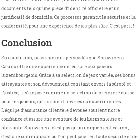
documents tels qu’une pièce d’identité officielle et un
justificatif de domicile. Ce processus garantit la sécurité et la
conformité, pour une expérience de jeu plus sûre. C’est parti !
Conclusion
En conclusion, nous sommes persuadés que Spinwinera
Casino offre une expérience de jeu sûre aux joueurs
luxembourgeois. Grâce à sa sélection de jeux variée, ses bonus
attrayantes et son dévouement constant envers la sûreté et
l’justice, il s’impose comme un sélection de première classe
pour les joueurs, qu’ils soient novices ou expérimentés.
L’équipe d’assistance clientèle dévouée soutient notre
confiance et assure une aventure de jeu harmonieuse et
plaisante. Spinwinera n’est pas qu’un uniquement casino ;
c’est une communauté où l’on peut jouer en toute sécurité et de