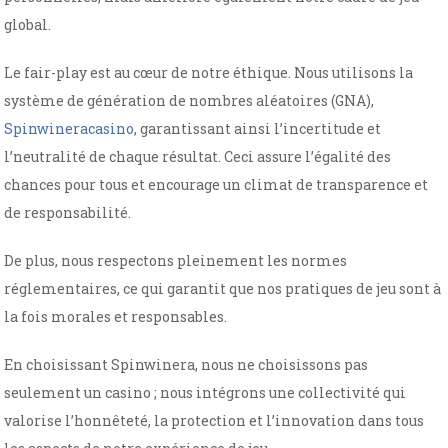
global.
Le fair-play est au cœur de notre éthique. Nous utilisons la
système de génération de nombres aléatoires (GNA),
Spinwineracasino
, garantissant ainsi l’incertitude et
l’neutralité de chaque résultat. Ceci assure l’égalité des
chances pour tous et encourage un climat de transparence et
de responsabilité.
De plus, nous respectons pleinement les normes
réglementaires, ce qui garantit que nos pratiques de jeu sont à
la fois morales et responsables.
En choisissant Spinwinera, nous ne choisissons pas
seulement un casino ; nous intégrons une collectivité qui
valorise l’honnêteté, la protection et l’innovation dans tous