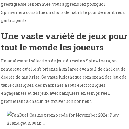
prestigieuse renommée, vous apprendrez pourquoi
Spinwinera constitue un choix de fiabilité pour de nombreux
participants.
Une vaste variété de jeux pour
tout le monde les joueurs
En analysant l’sélection de jeux du casino Spinwinera, on
remarque qu’elle s’s’oriente à un large éventail de choix et de
degrés de maîtrise. Sa vaste ludothèque comprend des jeux de
table classiques, des machines à sous électroniques
engageantes et des jeux avec banquiers en temps réel,
promettant à chacun de trouver son bonheur.