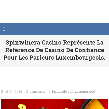
Saltar
al
contenido
Spinwinera Casino Représente La
Référence De Casino De Confiance
Pour Les Parieurs Luxembourgeois.
08/04/2026
quim egido
Publicado en
Uncategorized