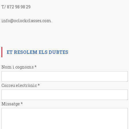
T/ 872 98 98 29
info@oclockclasses.com
ET RESOLEM ELS DUBTES
Nom i cognoms
*
Correu electrònic
*
Missatge
*