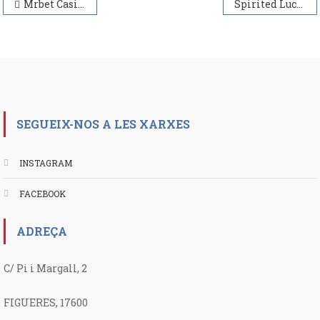
Navegación
Mrbet Casino Games Variety and Experience
Spirited Luck at WinSpirit Casino
de
entradas
SEGUEIX-NOS A LES XARXES
INSTAGRAM
FACEBOOK
ADREÇA
C/ Pi i Margall, 2
FIGUERES, 17600