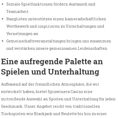
Soziale Spielfunktionen fördern Austausch und
Teamarbeit.
Ranglisten unterstützen einen kameradschaftlichen
Wettbewerb und inspirieren zu Unterhaltungen und
Vernetzungen an.
Gemeinschaftsveranstaltungen bringen uns zusammen
und verstärken unsere gemeinsamen Leidenschaften.
Eine aufregende Palette an
Spielen und Unterhaltung
Aufbauend auf der freundlichen Atmosphäre, die wir
entwickelt haben, bietet Spinwinera Casino eine
mitreißende Auswahl an Spielen und Unterhaltung für jeden
Geschmack. Unser Angebot reicht von traditionellen
Tischspielen wie Blackjack und Roulette bis hin zu einer