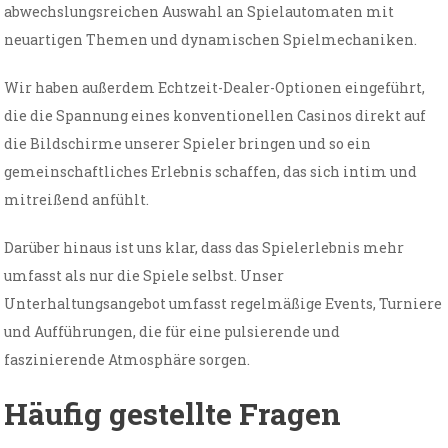
abwechslungsreichen Auswahl an Spielautomaten mit
neuartigen Themen und dynamischen Spielmechaniken.
Wir haben außerdem Echtzeit-Dealer-Optionen eingeführt,
die die Spannung eines konventionellen Casinos direkt auf
die Bildschirme unserer Spieler bringen und so ein
gemeinschaftliches Erlebnis schaffen, das sich intim und
mitreißend anfühlt.
Darüber hinaus ist uns klar, dass das Spielerlebnis mehr
umfasst als nur die Spiele selbst. Unser
Unterhaltungsangebot umfasst regelmäßige Events, Turniere
und Aufführungen, die für eine pulsierende und
faszinierende Atmosphäre sorgen.
Häufig gestellte Fragen