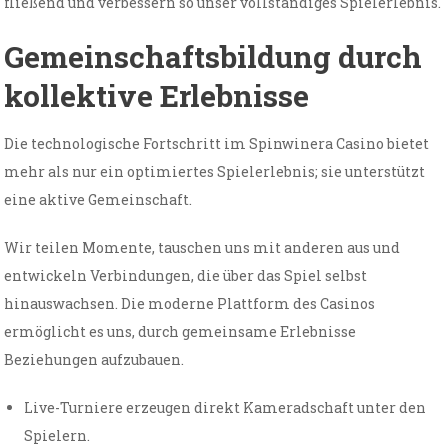
fließend und verbessern so unser vollständiges Spielerlebnis.
Gemeinschaftsbildung durch
kollektive Erlebnisse
Die technologische Fortschritt im Spinwinera Casino bietet
mehr als nur ein optimiertes Spielerlebnis; sie unterstützt
eine aktive Gemeinschaft.
Wir teilen Momente, tauschen uns mit anderen aus und
entwickeln Verbindungen, die über das Spiel selbst
hinauswachsen. Die moderne Plattform des Casinos
ermöglicht es uns, durch gemeinsame Erlebnisse
Beziehungen aufzubauen.
Live-Turniere erzeugen direkt Kameradschaft unter den
Spielern.