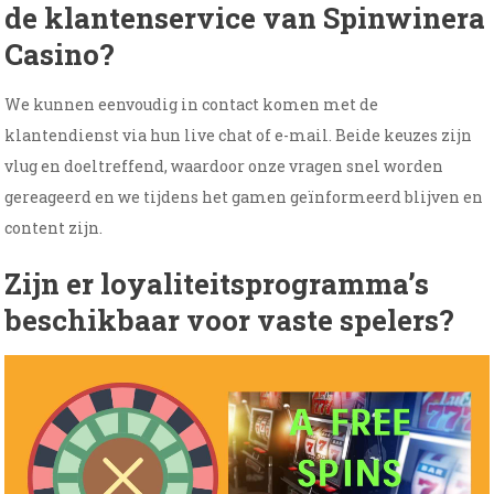
de klantenservice van Spinwinera
Casino?
We kunnen eenvoudig in contact komen met de
klantendienst via hun live chat of e-mail. Beide keuzes zijn
vlug en doeltreffend, waardoor onze vragen snel worden
gereageerd en we tijdens het gamen geïnformeerd blijven en
content zijn.
Zijn er loyaliteitsprogramma’s
beschikbaar voor vaste spelers?