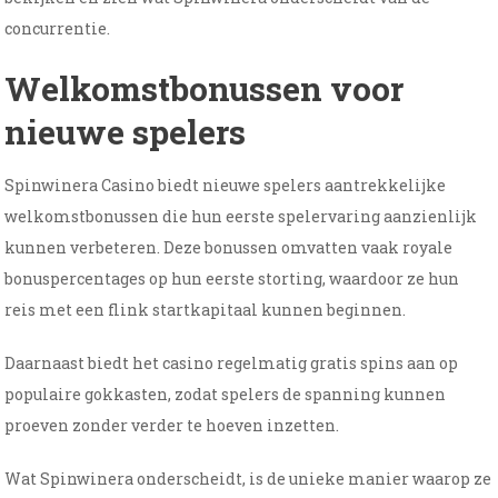
concurrentie.
Welkomstbonussen voor
nieuwe spelers
Spinwinera Casino biedt nieuwe spelers aantrekkelijke
welkomstbonussen die hun eerste spelervaring aanzienlijk
kunnen verbeteren. Deze bonussen omvatten vaak royale
bonuspercentages op hun eerste storting, waardoor ze hun
reis met een flink startkapitaal kunnen beginnen.
Daarnaast biedt het casino regelmatig gratis spins aan op
populaire gokkasten, zodat spelers de spanning kunnen
proeven zonder verder te hoeven inzetten.
Wat Spinwinera onderscheidt, is de unieke manier waarop ze