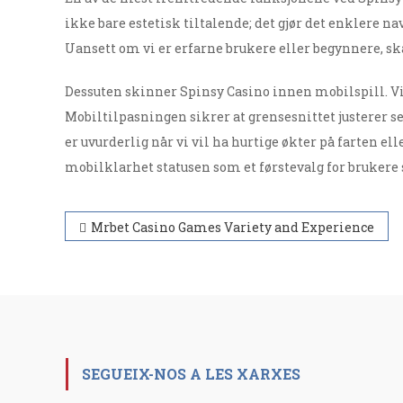
ikke bare estetisk tiltalende; det gjør det enklere na
Uansett om vi er erfarne brukere eller begynnere, 
Dessuten skinner Spinsy Casino innen mobilspill. Vi k
Mobiltilpasningen sikrer at grensesnittet justerer 
er uvurderlig når vi vil ha hurtige økter på farten e
mobilklarhet statusen som et førstevalg for bruker
Navegación
Mrbet Casino Games Variety and Experience
de
entradas
SEGUEIX-NOS A LES XARXES