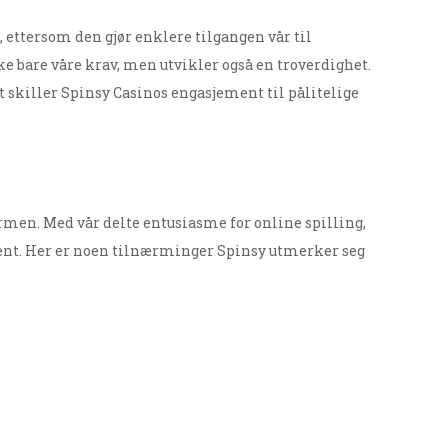
ettersom den gjør enklere tilgangen vår til
kke bare våre krav, men utvikler også en troverdighet.
alt skiller Spinsy Casinos engasjement til pålitelige
rmen. Med vår delte entusiasme for online spilling,
ment. Her er noen tilnærminger Spinsy utmerker seg