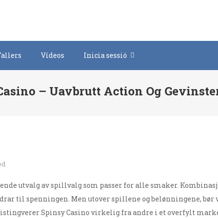
Tallers
Vídeos
Inicia sessió
Casino – Uavbrutt Action Og Gevinster
ed
ende utvalg av spillvalg som passer for alle smaker. Kombinasj
r til spenningen. Men utover spillene og belønningene, bør v
stingverer Spinsy Casino virkelig fra andre i et overfylt mark