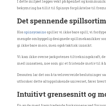
I dette miljøet legges vekt på åpenhet og kommunikasjon
bekymring ha tillit til Spinsys forpliktelse til frem
Det spennende spillsorti
Hos
spinsycasino
spiller vi ikke bare spill; vi fordy
mengde omhyggelig designede spillmekanikker som til
gi ikke bare moro, men også taktisk innsikt.
Vi kan ikke overse jackpotenes tiltrekningskraft; d
med innsatsen, noe som gir et fristende motiv til å h
Dessuten lar det oss å ta veloverveide beslutninger 
utforsker dette altoppslukende universet, fører hver
Intuitivt grensesnitt og m
En av de mest fremtredende funksjonene ved Spinsy Ca