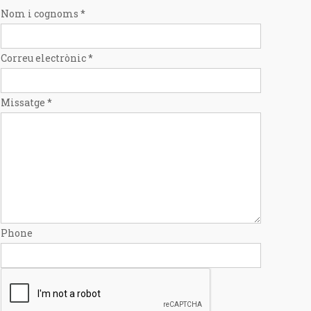
Nom i cognoms
*
Correu electrònic
*
Missatge
*
Phone