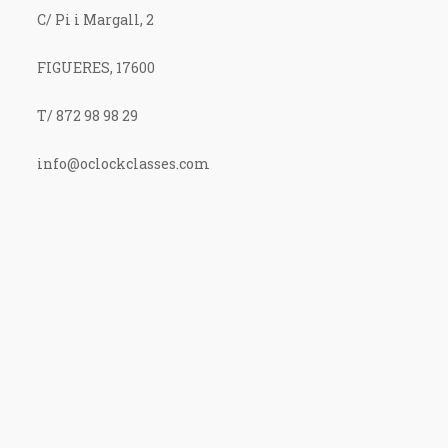
C/ Pi i Margall, 2
FIGUERES, 17600
T/ 872 98 98 29
info@oclockclasses.com