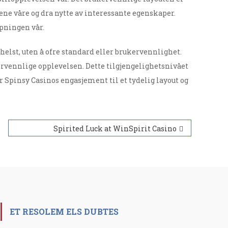
llene våre og dra nytte av interessante egenskaper.
pningen vår.
helst, uten å ofre standard eller brukervennlighet.
ervennlige opplevelsen. Dette tilgjengelighetsnivået
r Spinsy Casinos engasjement til et tydelig layout og
Spirited Luck at WinSpirit Casino
ET RESOLEM ELS DUBTES