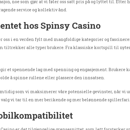
, noe som gjør at vi føler oss satt pris på og lyttet til. Etter h
ragende service og kollektiv ånd.
mentet hos Spinsy Casino
per oss i en verden fylt med mangfoldige kategorier og fascinere
trekker alle typer brukere. Fra klassiske kortspill til nytenk
e gir et spennende lag med spenning og engasjement. Brukere ka
olde å spinne rullene eller plassere den innsatsen.
samtidig som vi maksimerer våre potensielle gevinster, når vi u
t valg vi tar til en mer berikende og mer belønnende spillerfar
obilkompatibilitet
sino er det tilgjengelige grensesnittet, som lett forsterker s