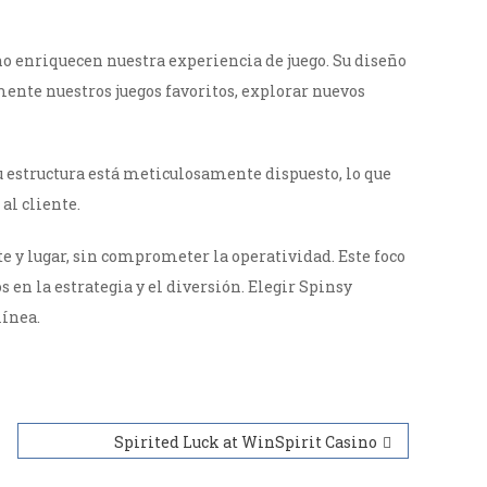
no enriquecen nuestra experiencia de juego. Su diseño
ente nuestros juegos favoritos, explorar nuevos
u estructura está meticulosamente dispuesto, lo que
al cliente.
e y lugar, sin comprometer la operatividad. Este foco
en la estrategia y el diversión. Elegir Spinsy
línea.
Spirited Luck at WinSpirit Casino