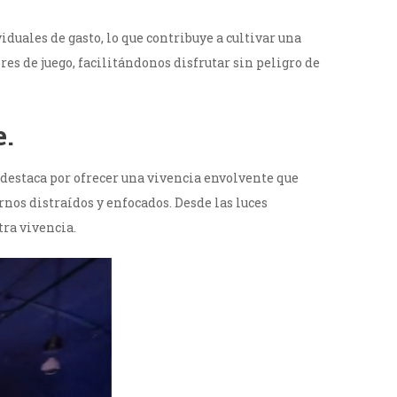
duales de gasto, lo que contribuye a cultivar una
es de juego, facilitándonos disfrutar sin peligro de
e.
 destaca por ofrecer una vivencia envolvente que
nos distraídos y enfocados. Desde las luces
ra vivencia.