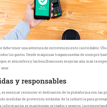
e debe tener una aventura de entretenimiento inolvidable. Ubic
odos los gustos. Desde máquinas tragamonedas de siempre hasta
 juegos; el atmósfera y las bonificaciones mejoran aún más la e
 azar.
idas y responsables
es esencial reconocer el dedicación de la plataforma con las pr
o medidas de protección estándar de la industria para protege
s información se mantengan privados y seguros, incrementando 