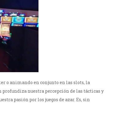
er o animando en conjunto en las slots, la
 profundiza nuestra percepción de las tácticas y
tra pasión por los juegos de azar. Es, sin