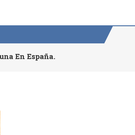
tuna En España.