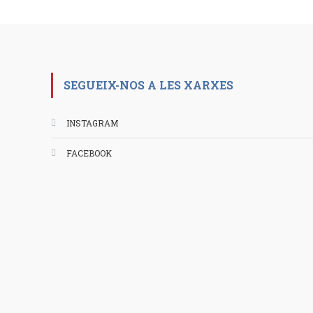
entradas
SEGUEIX-NOS A LES XARXES
INSTAGRAM
FACEBOOK