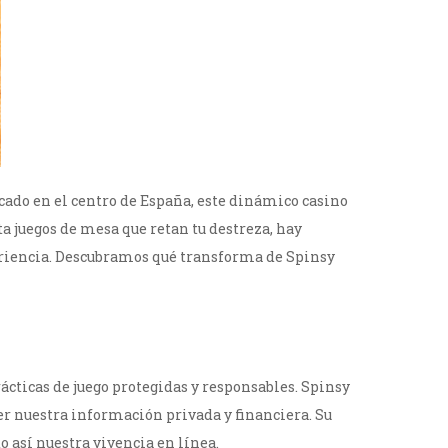
ado en el centro de España, este dinámico casino
 juegos de mesa que retan tu destreza, hay
xperiencia. Descubramos qué transforma de Spinsy
ácticas de juego protegidas y responsables. Spinsy
r nuestra información privada y financiera. Su
así nuestra vivencia en línea.