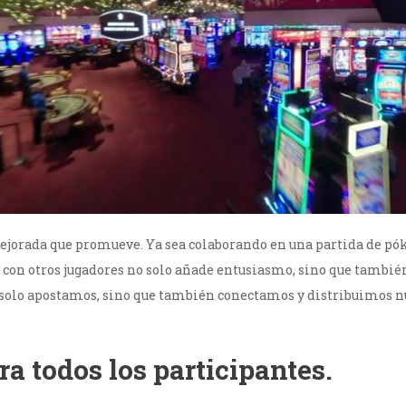
mejorada que promueve. Ya sea colaborando en una partida de pók
 con otros jugadores no solo añade entusiasmo, sino que también
solo apostamos, sino que también conectamos y distribuimos nues
a todos los participantes.