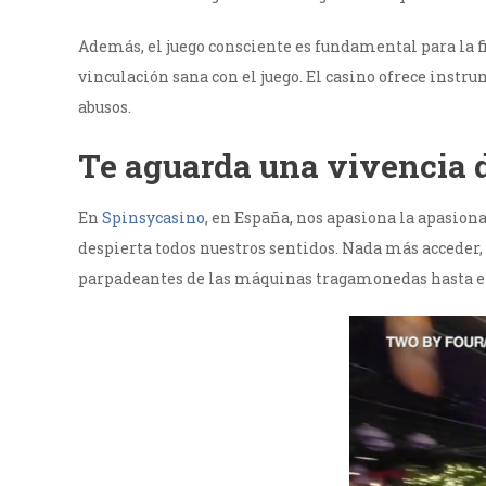
Además, el juego consciente es fundamental para la fi
vinculación sana con el juego. El casino ofrece instr
abusos.
Te aguarda una vivencia 
En
Spinsycasino
, en España, nos apasiona la apasion
despierta todos nuestros sentidos. Nada más acceder, 
parpadeantes de las máquinas tragamonedas hasta el 