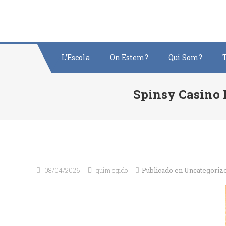
Saltar
al
contenido
L’Escola
On Estem?
Qui Som?
Spinsy Casino 
08/04/2026
quim egido
Publicado en
Uncategoriz