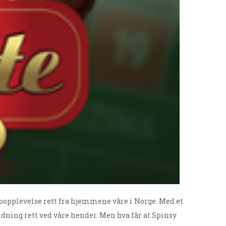
noopplevelse rett fra hjemmene våre i Norge. Med et
ning rett ved våre hender. Men hva får at Spinsy