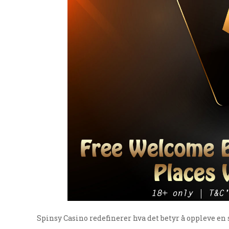
Spinsy Casino redefinerer hva det betyr å oppleve en