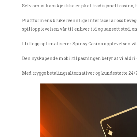
Selv om vi kanskje ikke er på et tradisjonelt casino
Plattformens brukervennlige interface lar oss beveg
spillopplevelsen vår til enhver tid og uansett sted, e
I tillegg optimaliserer Spinsy Casino opplevelsen vå
Den nyskapende mobiltilpasningen betyr at vi aldri e
Med trygge betalingsalternativer og kundestøtte 24/7