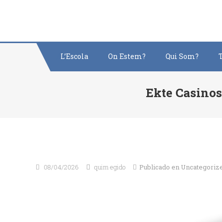
Saltar
al
contenido
L’Escola
On Estem?
Qui Som?
Ekte Casino
08/04/2026
quim egido
Publicado en
Uncategoriz