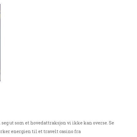
 seg ut som et hovedattraksjon vi ikke kan overse. Se
er energien til et travelt casino fra