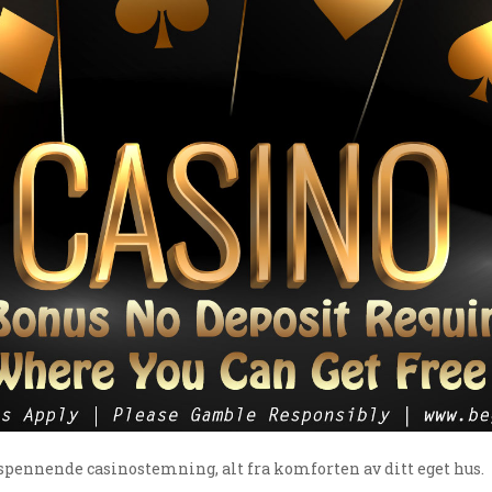
 spennende casinostemning, alt fra komforten av ditt eget hus.