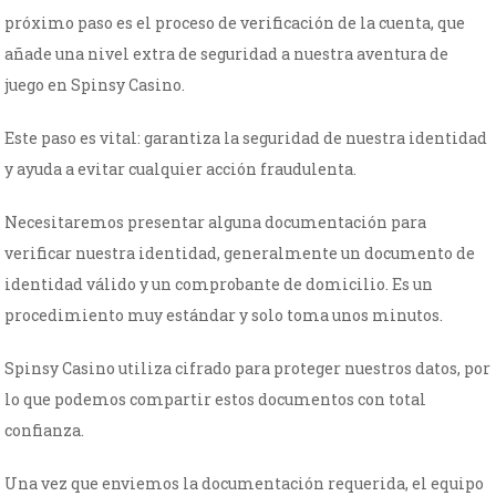
próximo paso es el proceso de verificación de la cuenta, que
añade una nivel extra de seguridad a nuestra aventura de
juego en Spinsy Casino.
Este paso es vital: garantiza la seguridad de nuestra identidad
y ayuda a evitar cualquier acción fraudulenta.
Necesitaremos presentar alguna documentación para
verificar nuestra identidad, generalmente un documento de
identidad válido y un comprobante de domicilio. Es un
procedimiento muy estándar y solo toma unos minutos.
Spinsy Casino utiliza cifrado para proteger nuestros datos, por
lo que podemos compartir estos documentos con total
confianza.
Una vez que enviemos la documentación requerida, el equipo