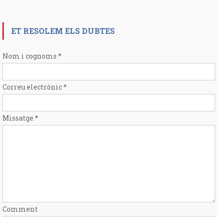
ET RESOLEM ELS DUBTES
Nom i cognoms
*
Correu electrònic
*
Missatge
*
Comment