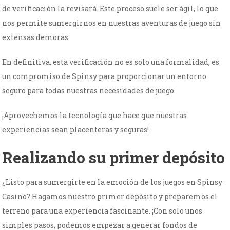
de verificación la revisará. Este proceso suele ser ágil, lo que
nos permite sumergirnos en nuestras aventuras de juego sin
extensas demoras.
En definitiva, esta verificación no es solo una formalidad; es
un compromiso de Spinsy para proporcionar un entorno
seguro para todas nuestras necesidades de juego.
¡Aprovechemos la tecnología que hace que nuestras
experiencias sean placenteras y seguras!
Realizando su primer depósito
¿Listo para sumergirte en la emoción de los juegos en Spinsy
Casino? Hagamos nuestro primer depósito y preparemos el
terreno para una experiencia fascinante. ¡Con solo unos
simples pasos, podemos empezar a generar fondos de