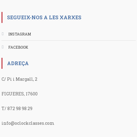
SEGUEIX-NOS A LES XARXES
INSTAGRAM
FACEBOOK
ADREÇA
C/ Pi i Margall, 2
FIGUERES, 17600
T/ 872 98 98 29
info@oclockclasses.com