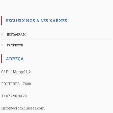
SEGUEIX-NOS A LES XARXES
INSTAGRAM
FACEBOOK
ADREÇA
C/ Pi i Margall, 2
FIGUERES, 17600
T/ 872 98 98 29
info@oclockclasses.com