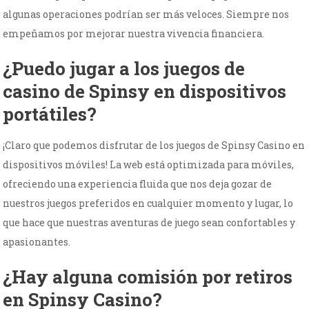
algunas operaciones podrían ser más veloces. Siempre nos
empeñamos por mejorar nuestra vivencia financiera.
¿Puedo jugar a los juegos de
casino de Spinsy en dispositivos
portátiles?
¡Claro que podemos disfrutar de los juegos de Spinsy Casino en
dispositivos móviles! La web está optimizada para móviles,
ofreciendo una experiencia fluida que nos deja gozar de
nuestros juegos preferidos en cualquier momento y lugar, lo
que hace que nuestras aventuras de juego sean confortables y
apasionantes.
¿Hay alguna comisión por retiros
en Spinsy Casino?