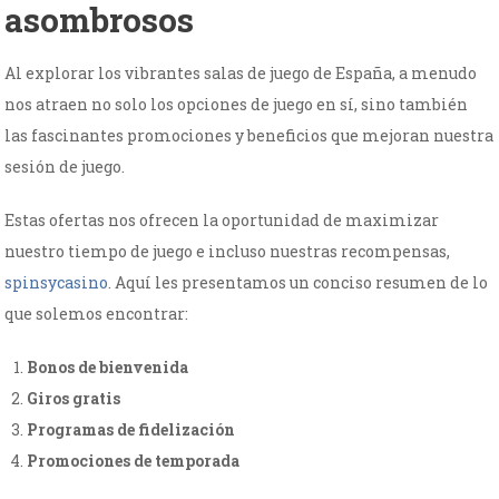
asombrosos
Al explorar los vibrantes salas de juego de España, a menudo
nos atraen no solo los opciones de juego en sí, sino también
las fascinantes promociones y beneficios que mejoran nuestra
sesión de juego.
Estas ofertas nos ofrecen la oportunidad de maximizar
nuestro tiempo de juego e incluso nuestras recompensas,
spinsycasino
. Aquí les presentamos un conciso resumen de lo
que solemos encontrar:
Bonos de bienvenida
Giros gratis
Programas de fidelización
Promociones de temporada