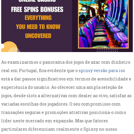
Ao examinarmos o panorama dos jogos de azar com dinheiro
real em Portugal, fica evidente que o
spinsy versão para ios
está a dar passos significativos em termos de acessibilidade e
experiência do usuário. Ao oferecer uma ampla seleção de
jogos, desde slots a alternativas com dealer ao vivo, satisfaz as
variadas escolhas dos jogadores. O seu compromisso com
transações seguras e promoções atrativas posiciona-o como
líder neste mercado em expansão. Mas que fatores
particulares diferenciam realmente o Spinsy no nosso