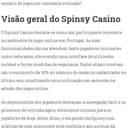
cenário de jogos em constante evolução?
Visão geral do Spinsy Casino
O Spinsy Casino destaca-se como um participante relevante
no ambiente de jogos online em Portugal. As suas
funcionalidades únicas atendem tanto jogadores iniciantes
como veteranos, oferecendo uma interface de utilizador
notável e fortes medidas de segurança. Dados atuais revelam
um crescimento de 30% no número de usuários cadastrados no
último ano, sinalizando uma inclinação em ascensão na
adoção dos jogos online.
Os depoimentos dos jogadores destacam a navegação fácil e os
processos de retirada ágeis, elementos cruciais para os
jogadores de hoje. Além disso, o empenho da Spinsy com
práticas de jogo consciente está conforme aos normas da