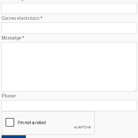
Correu electrònic
*
Missatge
*
Phone