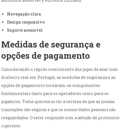
ambiente acessível e eficiente incluem:
Navegação clara
Design responsivo
Suporte acessível
Medidas de segurança e
opções de pagamento
Considerando o rápido crescimento dos jogos de azar com
dinheiro real em Portugal, as medidas de segurança e as
opções de pagamento tornaram-se componentes
fundamentais tanto para os operadores como para os
jogadores. Todos queremos ter a certeza de que as nossas
transações são seguras e que os nossos dados pessoais são
resguardados. O setor responde com a adoção de protocolos
rigorosos.