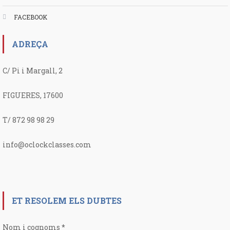
FACEBOOK
ADREÇA
C/ Pi i Margall, 2
FIGUERES, 17600
T/ 872 98 98 29
info@oclockclasses.com
ET RESOLEM ELS DUBTES
Nom i cognoms
*