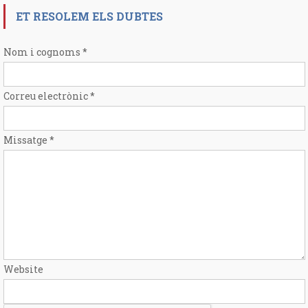
ET RESOLEM ELS DUBTES
Nom i cognoms
*
Correu electrònic
*
Missatge
*
Website