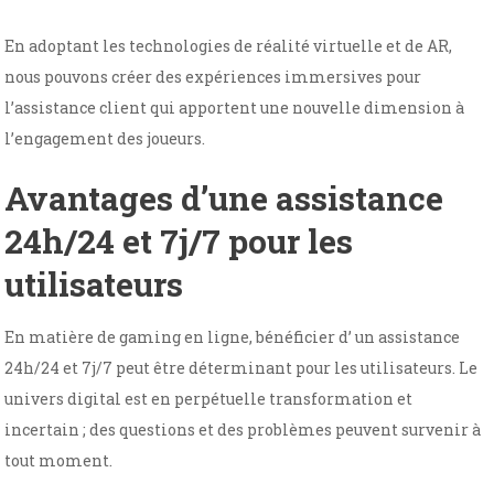
En adoptant les technologies de réalité virtuelle et de AR,
nous pouvons créer des expériences immersives pour
l’assistance client qui apportent une nouvelle dimension à
l’engagement des joueurs.
Avantages d’une assistance
24h/24 et 7j/7 pour les
utilisateurs
En matière de gaming en ligne, bénéficier d’ un assistance
24h/24 et 7j/7 peut être déterminant pour les utilisateurs. Le
univers digital est en perpétuelle transformation et
incertain ; des questions et des problèmes peuvent survenir à
tout moment.