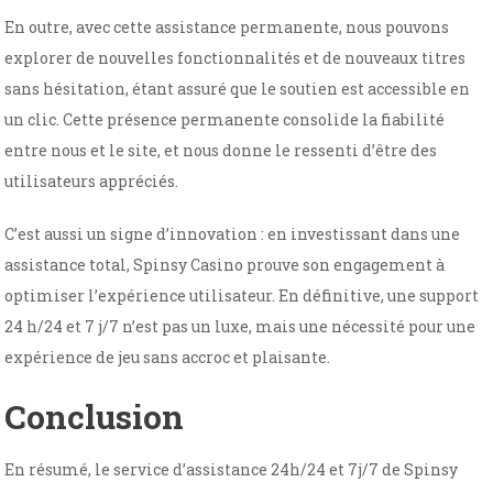
En outre, avec cette assistance permanente, nous pouvons
explorer de nouvelles fonctionnalités et de nouveaux titres
sans hésitation, étant assuré que le soutien est accessible en
un clic. Cette présence permanente consolide la fiabilité
entre nous et le site, et nous donne le ressenti d’être des
utilisateurs appréciés.
C’est aussi un signe d’innovation : en investissant dans une
assistance total, Spinsy Casino prouve son engagement à
optimiser l’expérience utilisateur. En définitive, une support
24 h/24 et 7 j/7 n’est pas un luxe, mais une nécessité pour une
expérience de jeu sans accroc et plaisante.
Conclusion
En résumé, le service d’assistance 24h/24 et 7j/7 de Spinsy