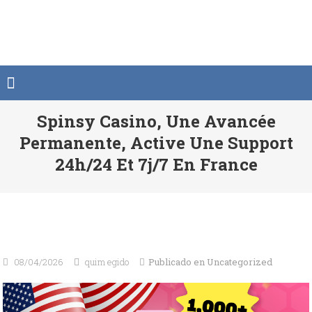
Saltar
al
contenido
Spinsy Casino, Une Avancée
Permanente, Active Une Support
24h/24 Et 7j/7 En France
08/04/2026
quim egido
Publicado en
Uncategorized