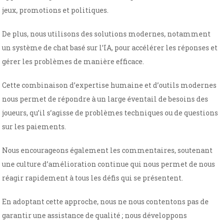
jeux, promotions et politiques.
De plus, nous utilisons des solutions modernes, notamment
un système de chat basé sur l’IA, pour accélérer les réponses et
gérer les problèmes de manière efficace.
Cette combinaison d’expertise humaine et d’outils modernes
nous permet de répondre à un large éventail de besoins des
joueurs, qu’il s’agisse de problèmes techniques ou de questions
sur les paiements.
Nous encourageons également les commentaires, soutenant
une culture d’amélioration continue qui nous permet de nous
réagir rapidement à tous les défis qui se présentent.
En adoptant cette approche, nous ne nous contentons pas de
garantir une assistance de qualité ; nous développons