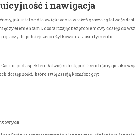
tuicyjność i nawigacja
ażamy, jak istotne dla zwiększenia wrażeń gracza są łatwość do
ędzy elementami, dostarczając bezproblemowy dostęp do wszys
a graczy do pełniejszego użytkowania z asortymentu.
nsy Casino pod aspektem łatwości dostępu? Oceniliśmy go jako wy
ech dostępności, które zwiększają komfort gry:
órkowych