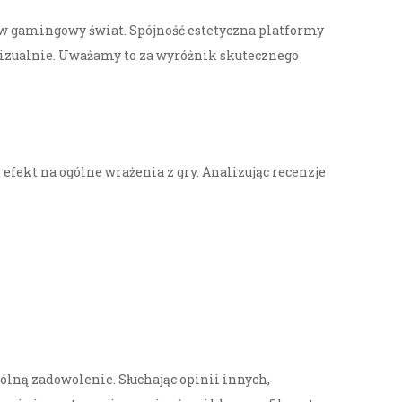
j w gamingowy świat. Spójność estetyczna platformy
a wizualnie. Uważamy to za wyróżnik skutecznego
 efekt na ogólne wrażenia z gry. Analizując recenzje
gólną zadowolenie. Słuchając opinii innych,