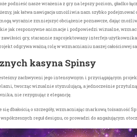
oże podnieść nasze wrażenia z gry na lepszy poziom, gładko łą
rzeżemy, jak łatwa nawigacja umożliwia nam szybko podejmować 
mogą wyraźnie zmniejszyć obciążenie poznawcze, dając możliwo
 takie jak responsywne animacje i podpowiedzi wizualne, wzmacn
awiłości gry, starannie zaprojektowany interfejs użytkownika 
ojekt odgrywa ważną rolę w wzmacnianiu naszej całościowej saty
cznych kasyna Spinsy
jesteśmy zachwyceni jego intensywnym i przyciągającym projekt
lami, tworząc wizualnie stymulującą, a jednocześnie przytuln
nika, nie rezygnując z elegancję.
e się dbałością o szczegóły, wzmacniając markową tożsamość Spi
 współczesnych reguł designu, co prowadzi do angażującym otoc