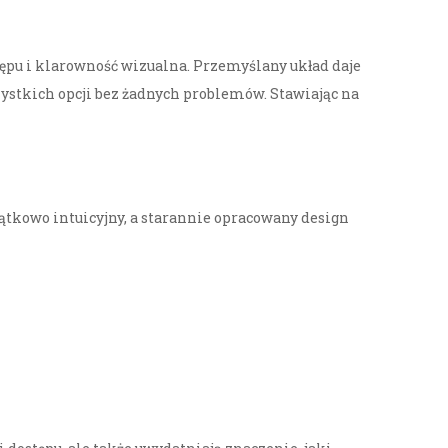
stępu i klarowność wizualna. Przemyślany układ daje
tkich opcji bez żadnych problemów. Stawiając na
jątkowo intuicyjny, a starannie opracowany design