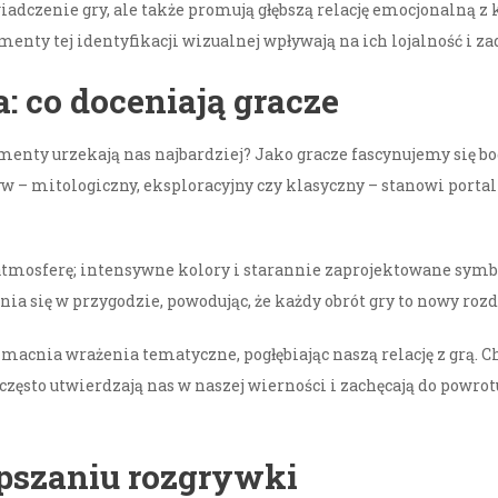
dczenie gry, ale także promują głębszą relację emocjonalną z
enty tej identyfikacji wizualnej wpływają na ich lojalność i z
: co doceniają gracze
lementy urzekają nas najbardziej? Jako gracze fascynujemy się
– mitologiczny, eksploracyjny czy klasyczny – stanowi portal 
mosferę; intensywne kolory i starannie zaprojektowane symbo
nia się w przygodzie, powodując, że każdy obrót gry to nowy rozd
macnia wrażenia tematyczne, pogłębiając naszą relację z grą. C
zęsto utwierdzają nas w naszej wierności i zachęcają do powrot
epszaniu rozgrywki