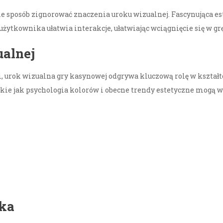
 sposób zignorować znaczenia uroku wizualnej. Fascynująca este
użytkownika ułatwia interakcje, ułatwiając wciągnięcie się w gr
ualnej
, urok wizualna gry kasynowej odgrywa kluczową rolę w kształ
 takie jak psychologia kolorów i obecne trendy estetyczne mogą 
ika