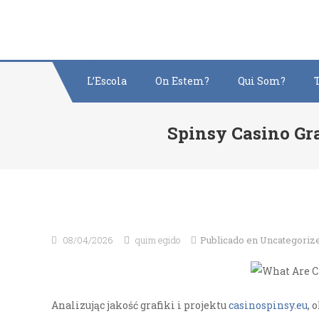
Saltar
al
contenido
L’Escola
On Estem?
Qui Som?
Spinsy Casino Gr
08/04/2026
quim egido
Publicado en
Uncategoriz
Analizując jakość grafiki i projektu
casinospinsy.eu
, 