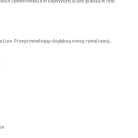
enie inwestowania w najwyższej klasy grafikę w tym
online. Przeprowadzając dogłębną ocenę rywalizacji,
:
ne.