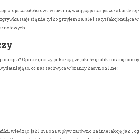
cji ulepsza całościowe wrażenia, wciągając nas jeszcze bardzie
rozgrywka staje się nie tylko przyjemna, ale i satysfakcjonując
ernetowych.
czy
mponująca? Opinie graczy pokazują, że jakość grafiki ma ogromny
uwydatniają to, co nas zachwyca w branży kasyn online:
fiki, wiedząc, jaki ma ona wpływ zarówno na interakcję, jak i o