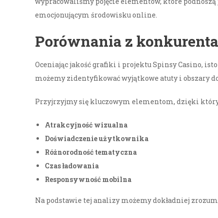
wypracowaliśmy pojęcie elementów, które podnoszą 
emocjonującym środowisku online.
Porównania z konkurent
Oceniając jakość grafiki i projektu Spinsy Casino, i
możemy zidentyfikować wyjątkowe atuty i obszary do
Przyjrzyjmy się kluczowym elementom, dzięki którym
Atrakcyjność wizualna
Doświadczenie użytkownika
Różnorodność tematyczna
Czas ładowania
Responsywność mobilna
Na podstawie tej analizy możemy dokładniej zrozumieć