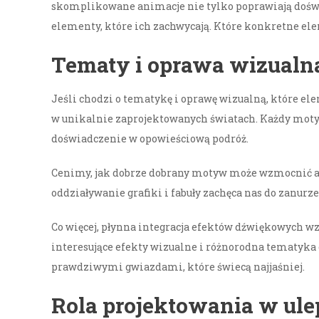
skomplikowane animacje nie tylko poprawiają doświa
elementy, które ich zachwycają. Które konkretne elem
Tematy i oprawa wizualna
Jeśli chodzi o tematykę i oprawę wizualną, które e
w unikalnie zaprojektowanych światach. Każdy motyw 
doświadczenie w opowieściową podróż.
Cenimy, jak dobrze dobrany motyw może wzmocnić at
oddziaływanie grafiki i fabuły zachęca nas do zanurze
Co więcej, płynna integracja efektów dźwiękowych wz
interesujące efekty wizualne i różnorodna tematyka c
prawdziwymi gwiazdami, które świecą najjaśniej.
Rola projektowania w ul