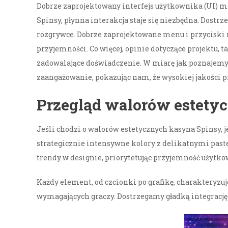
Dobrze zaprojektowany interfejs użytkownika (UI) m
Spinsy, płynna interakcja staje się niezbędna. Dost
rozgrywce. Dobrze zaprojektowane menu i przyciski 
przyjemności. Co więcej, opinie dotyczące projektu,
zadowalające doświadczenie. W miarę jak poznajemy z
zaangażowanie, pokazując nam, że wysokiej jakości pr
Przegląd walorów estety
Jeśli chodzi o walorów estetycznych kasyna Spinsy, 
strategicznie intensywne kolory z delikatnymi paste
trendy w designie, priorytetując przyjemność użytkow
Każdy element, od czcionki po grafikę, charakteryzuj
wymagających graczy. Dostrzegamy gładką integrację