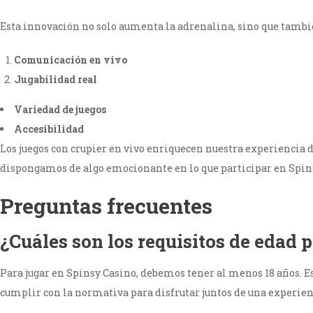
Esta innovación no solo aumenta la adrenalina, sino que tambié
Comunicación en vivo
Jugabilidad real
Variedad de juegos
Accesibilidad
Los juegos con crupier en vivo enriquecen nuestra experiencia de
dispongamos de algo emocionante en lo que participar en Spin
Preguntas frecuentes
¿Cuáles son los requisitos de edad 
Para jugar en Spinsy Casino, debemos tener al menos 18 años. E
cumplir con la normativa para disfrutar juntos de una experienc