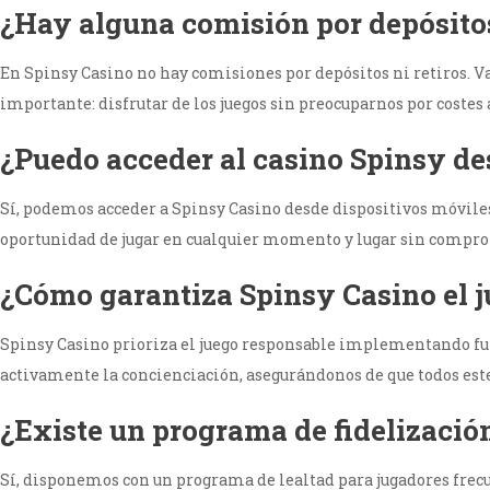
¿Hay alguna comisión por depósitos
En Spinsy Casino no hay comisiones por depósitos ni retiros. 
importante: disfrutar de los juegos sin preocuparnos por costes 
¿Puedo acceder al casino Spinsy de
Sí, podemos acceder a Spinsy Casino desde dispositivos móviles
oportunidad de jugar en cualquier momento y lugar sin compro
¿Cómo garantiza Spinsy Casino el 
Spinsy Casino prioriza el juego responsable implementando fun
activamente la concienciación, asegurándonos de que todos est
¿Existe un programa de fidelizació
Sí, disponemos con un programa de lealtad para jugadores frec