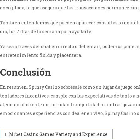
encriptada, lo que asegura que tus transacciones permanezcan p
También entendemos que pueden aparecer consultas o inquietudes 
día, los 7 días de la semana para ayudarle.
Ya sea a través del chat en directo o del email, podemos ponern
entretenimiento fluida y placentera.
Conclusión
En resumen, Spinsy Casino sobresale como un lugar de juego onl
tentadores incentivos, cumple con las expectativas de tanto a n
atención al cliente nos brindan tranquilidad mientras gozamos 
emocionantes experiencias con dealer en vivo, Spinsy Casino of
Navegación
Mrbet Casino Games Variety and Experience