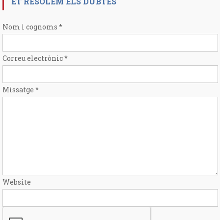
ET RESOLEM ELS DUBTES
Nom i cognoms
*
Correu electrònic
*
Missatge
*
Website