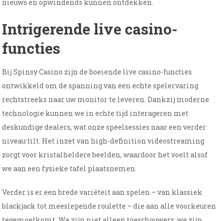
nieuws en opwindends kunnen ontdekken.
Intrigerende live casino-
functies
Bij Spinsy Casino zijn de boeiende live casino-functies
ontwikkeld om de spanning van een echte spelervaring
rechtstreeks naar uw monitor te leveren. Dankzij moderne
technologie kunnen we in echte tijd interageren met
deskundige dealers, wat onze speelsessies naar een verder
niveau tilt. Het inzet van high-definition videostreaming
zorgt voor kristalheldere beelden, waardoor het voelt alsof
we aan een fysieke tafel plaatsnemen.
Verder is er een brede variëteit aan spelen – van klassiek
blackjack tot meeslepende roulette – die aan alle voorkeuren
tegemoetkomt. We zijn niet alleen toeschouwers; we zijn