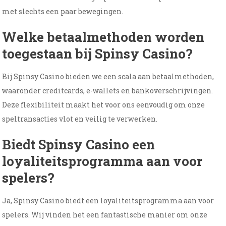
met slechts een paar bewegingen.
Welke betaalmethoden worden
toegestaan bij Spinsy Casino?
Bij Spinsy Casino bieden we een scala aan betaalmethoden,
waaronder creditcards, e-wallets en bankoverschrijvingen.
Deze flexibiliteit maakt het voor ons eenvoudig om onze
speltransacties vlot en veilig te verwerken.
Biedt Spinsy Casino een
loyaliteitsprogramma aan voor
spelers?
Ja, Spinsy Casino biedt een loyaliteitsprogramma aan voor
spelers. Wij vinden het een fantastische manier om onze