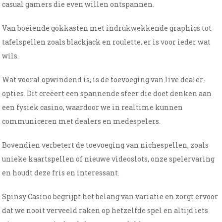
casual gamers die even willen ontspannen.
Van boeiende gokkasten met indrukwekkende graphics tot
tafelspellen zoals blackjack en roulette, er is voor ieder wat
wils.
Wat vooral opwindend is, is de toevoeging van live dealer-
opties. Dit creëert een spannende sfeer die doet denken aan
een fysiek casino, waardoor we in realtime kunnen
communiceren met dealers en medespelers.
Bovendien verbetert de toevoeging van nichespellen, zoals
unieke kaartspellen of nieuwe videoslots, onze spelervaring
en houdt deze fris en interessant.
Spinsy Casino begrijpt het belang van variatie en zorgt ervoor
dat we nooit verveeld raken op hetzelfde spel en altijd iets