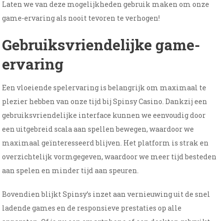
Laten we van deze mogelijkheden gebruik maken om onze
game-ervaring als nooit tevoren te verhogen!
Gebruiksvriendelijke game-
ervaring
Een vloeiende spelervaring is belangrijk om maximaal te
plezier hebben van onze tijd bij Spinsy Casino. Dankzij een
gebruiksvriendelijke interface kunnen we eenvoudig door
een uitgebreid scala aan spellen bewegen, waardoor we
maximaal geïnteresseerd blijven. Het platform is strak en
overzichtelijk vormgegeven, waardoor we meer tijd besteden
aan spelen en minder tijd aan speuren.
Bovendien blijkt Spinsy’s inzet aan vernieuwing uit de snel
ladende games en de responsieve prestaties op alle