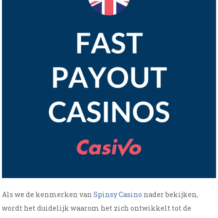
Als we de kenmerken van
Spinsy Casino
nader bekijken,
wordt het duidelijk waarom het zich ontwikkelt tot de