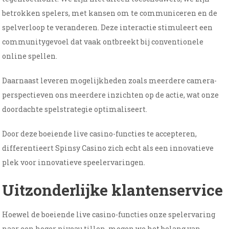
betrokken spelers, met kansen om te communiceren en de
spelverloop te veranderen. Deze interactie stimuleert een
communitygevoel dat vaak ontbreekt bij conventionele
online spellen.
Daarnaast leveren mogelijkheden zoals meerdere camera-
perspectieven ons meerdere inzichten op de actie, wat onze
doordachte spelstrategie optimaliseert.
Door deze boeiende live casino-functies te accepteren,
differentieert Spinsy Casino zich echt als een innovatieve
plek voor innovatieve speelervaringen.
Uitzonderlijke klantenservice
Hoewel de boeiende live casino-functies onze spelervaring
naar een hoger niveau tillen, mogen we het belang van