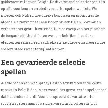
gokbestemming van België. De diverse spelselectie speelt in
op alle voorkeuren en biedt voor elke speler wel iets. We
moeten ook kijken hoe unieke bonussen en promoties de
algehele ervaring naar een hoger niveau tillen. Bovendien
verbetert het gebruiksvriendelijke ontwerp van het platform
de toegankelijkheid. Laten we eens bekijken hoe deze
elementen samen een aantrekkelijke omgeving creëren die
spelers steeds weer terug laat komen.
Een gevarieerde selectie
spellen
Als we bedenken wat Spinsy Casino zo’n uitstekende keuze
maakt in België, dan is het vooral het gevarieerde spelaanbod
dat het onderscheidt. Voor ons spreekt de variatie alle
soorten spelers aan, of we nu ervaren high rollers zijn of