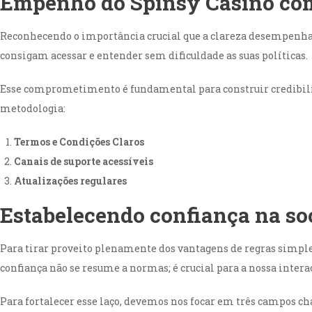
Empenho do Spinsy Casino com
Reconhecendo o importância crucial que a clareza desempenha n
consigam acessar e entender sem dificuldade as suas políticas.
Esse comprometimento é fundamental para construir credibilid
metodologia:
Termos e Condições Claros
Canais de suporte acessíveis
Atualizações regulares
Estabelecendo confiança na soc
Para tirar proveito plenamente dos vantagens de regras simpl
confiança não se resume a normas; é crucial para a nossa interaç
Para fortalecer esse laço, devemos nos focar em três campos ch