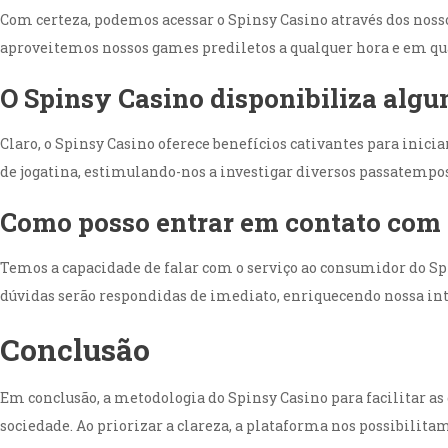
Com certeza, podemos acessar o Spinsy Casino através dos noss
aproveitemos nossos games prediletos a qualquer hora e em qu
O Spinsy Casino disponibiliza algu
Claro, o Spinsy Casino oferece benefícios cativantes para inic
de jogatina, estimulando-nos a investigar diversos passatempos
Como posso entrar em contato com 
Temos a capacidade de falar com o serviço ao consumidor do Spi
dúvidas serão respondidas de imediato, enriquecendo nossa int
Conclusão
Em conclusão, a metodologia do Spinsy Casino para facilitar a
sociedade. Ao priorizar a clareza, a plataforma nos possibili