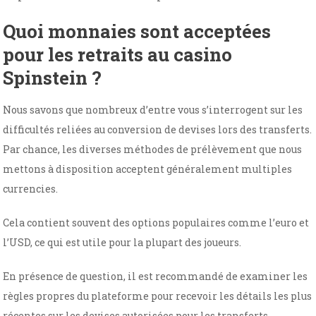
Quoi monnaies sont acceptées
pour les retraits au casino
Spinstein ?
Nous savons que nombreux d’entre vous s’interrogent sur les
difficultés reliées au conversion de devises lors des transferts.
Par chance, les diverses méthodes de prélèvement que nous
mettons à disposition acceptent généralement multiples
currencies.
Cela contient souvent des options populaires comme l’euro et
l’USD, ce qui est utile pour la plupart des joueurs.
En présence de question, il est recommandé de examiner les
règles propres du plateforme pour recevoir les détails les plus
récentes sur les devises autorisées pour les transferts.