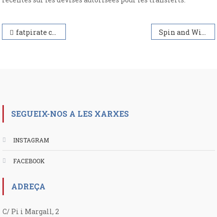
Navegación
fatpirate casino 2026 – Käytännön opas aloittaville pelaajille
Spin and Win with 888 Casinos Wide Range of Slots and Games
de
entradas
SEGUEIX-NOS A LES XARXES
INSTAGRAM
FACEBOOK
ADREÇA
C/ Pi i Margall, 2