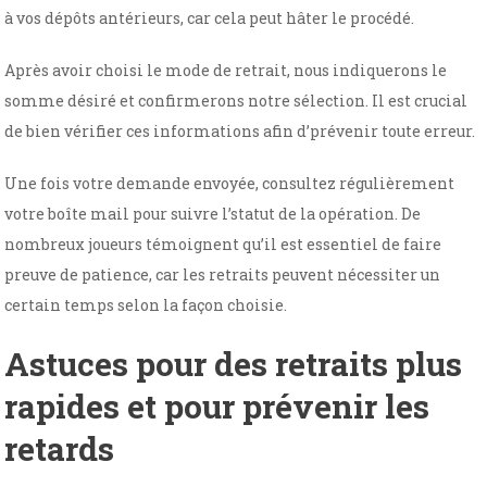
à vos dépôts antérieurs, car cela peut hâter le procédé.
Après avoir choisi le mode de retrait, nous indiquerons le
somme désiré et confirmerons notre sélection. Il est crucial
de bien vérifier ces informations afin d’prévenir toute erreur.
Une fois votre demande envoyée, consultez régulièrement
votre boîte mail pour suivre l’statut de la opération. De
nombreux joueurs témoignent qu’il est essentiel de faire
preuve de patience, car les retraits peuvent nécessiter un
certain temps selon la façon choisie.
Astuces pour des retraits plus
rapides et pour prévenir les
retards