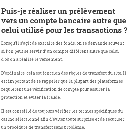
Puis-je réaliser un prélèvement
vers un compte bancaire autre que
celui utilisé pour les transactions ?
Lorsqu’il s’agit de extraire des fonds, on se demande souvent
si l’on peut se servir d’ un compte différent autre que celui
d’où on a réalisé le versement.
D’ordinaire, cela est fonction des règles de transfert du site. Il
est important de se rappeler que la plupart des plateformes
requièrent une vérification de compte pour assurer la
protection et éviter la fraude.
Il est conseillé de toujours vérifier les termes spécifiques du
casino sélectionné afin d’éviter toute surprise et de sécuriser
un procédure de transfert sans problème.