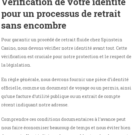
Vérification de votre identité
pour un processus de retrait
sans encombre
Pour garantir un procédé de retrait fluide chez Spinstein
Casino, nous devons vérifier notre identité avant tout. Cette
vérification est cruciale pour notre protection et le respect de
la législation.
En règle générale, nous devrons fournir une pièce d’identité
officielle, comme un document de voyage ou un permis, ainsi
qu’une facture d’utilité publique ou un extrait de compte
récent indiquant notre adresse.
Comprendre ces conditions documentaires à l’avance peut
nous faire économiser beaucoup de temps et nous éviter bien