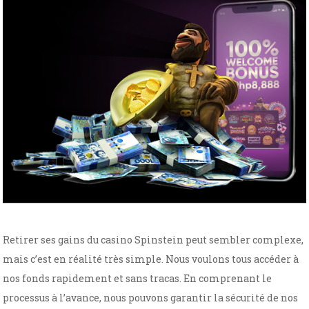
Retirer ses gains du casino Spinstein peut sembler complexe,
mais c’est en réalité très simple. Nous voulons tous accéder à
nos fonds rapidement et sans tracas. En comprenant le
processus à l’avance, nous pouvons garantir la sécurité de nos