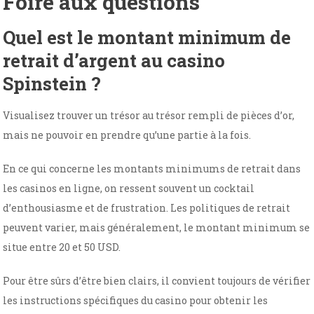
Foire aux questions
Quel est le montant minimum de
retrait d’argent au casino
Spinstein ?
Visualisez trouver un trésor au trésor rempli de pièces d’or,
mais ne pouvoir en prendre qu’une partie à la fois.
En ce qui concerne les montants minimums de retrait dans
les casinos en ligne, on ressent souvent un cocktail
d’enthousiasme et de frustration. Les politiques de retrait
peuvent varier, mais généralement, le montant minimum se
situe entre 20 et 50 USD.
Pour être sûrs d’être bien clairs, il convient toujours de vérifier
les instructions spécifiques du casino pour obtenir les