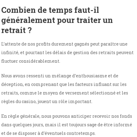
Combien de temps faut-il
généralement pour traiter un
retrait ?
L’attente de nos profits durement gagnés peut paraître une
infinité, et pourtant les délais de gestion des retraits peuvent
fluctuer considérablement.
Nous avons ressenti un mélange d’enthousiasme et de
déception, en comprenant que les facteurs influant sur les
retraits, comme le moyen de versement sélectionné et les
règles du casino, jouent un rôle important.
En règle générale, nous pouvons anticiper recevoir nos fonds
dans quelques jours, mais il est toujours sage de être informé
et de se disposer à d’éventuels contretemps.