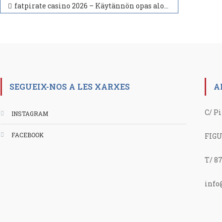
Navegación
fatpirate casino 2026 – Käytännön opas aloittaville pelaajille
de
entradas
SEGUEIX-NOS A LES XARXES
A
C/ Pi
INSTAGRAM
FACEBOOK
FIGU
T/ 87
info