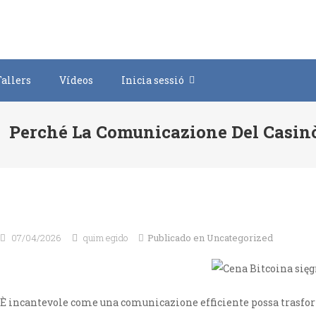
Saltar
al
contenido
Tallers
Vídeos
Inicia sessió
Perché La Comunicazione Del Casinò 
07/04/2026
quim egido
Publicado en
Uncategorized
È incantevole come una comunicazione efficiente possa trasform