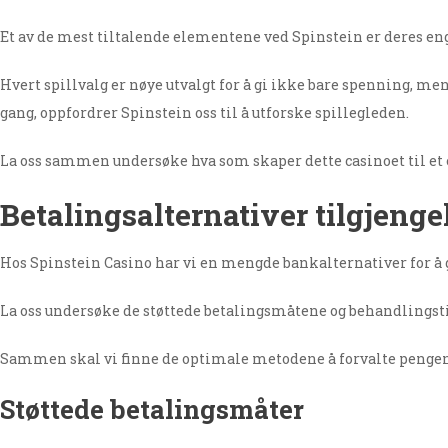
Et av de mest tiltalende elementene ved Spinstein er deres en
Hvert spillvalg er nøye utvalgt for å gi ikke bare spenning, men
gang, oppfordrer Spinstein oss til å utforske spillegleden.
La oss sammen undersøke hva som skaper dette casinoet til e
Betalingsalternativer tilgjenge
Hos Spinstein Casino har vi en mengde bankalternativer for å 
La oss undersøke de støttede betalingsmåtene og behandlingstid
Sammen skal vi finne de optimale metodene å forvalte pengene
Støttede betalingsmåter