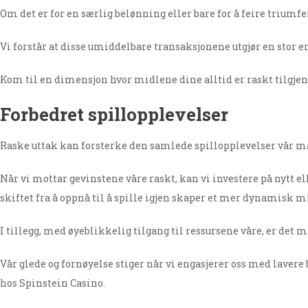
Om det er for en særlig belønning eller bare for å feire triumfe
Vi forstår at disse umiddelbare transaksjonene utgjør en stor end
Kom til en dimensjon hvor midlene dine alltid er raskt tilgjen
Forbedret spillopplevelser
Raske uttak kan forsterke den samlede spillopplevelser vår ma
Når vi mottar gevinstene våre raskt, kan vi investere på nytt 
skiftet fra å oppnå til å spille igjen skaper et mer dynamisk mi
I tillegg, med øyeblikkelig tilgang til ressursene våre, er det 
Vår glede og fornøyelse stiger når vi engasjerer oss med laver
hos Spinstein Casino.