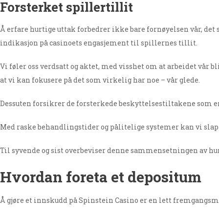
Forsterket spillertillit
Å erfare hurtige uttak forbedrer ikke bare fornøyelsen vår, det 
indikasjon på casinoets engasjement til spillernes tillit.
Vi føler oss verdsatt og aktet, med visshet om at arbeidet vår
at vi kan fokusere på det som virkelig har noe – vår glede.
Dessuten forsikrer de forsterkede beskyttelsestiltakene som er 
Med raske behandlingstider og pålitelige systemer kan vi slappe 
Til syvende og sist overbeviser denne sammensetningen av hurt
Hvordan foreta et depositum
Å gjøre et innskudd på Spinstein Casino er en lett fremgang