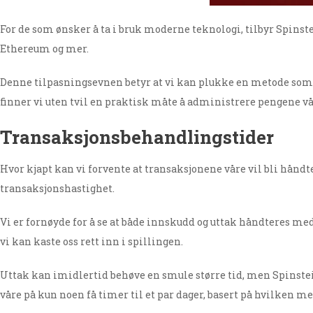
For de som ønsker å ta i bruk moderne teknologi, tilbyr Spinste
Ethereum og mer.
Denne tilpasningsevnen betyr at vi kan plukke en metode som pa
finner vi uten tvil en praktisk måte å administrere pengene vå
Transaksjonsbehandlingstider
Hvor kjapt kan vi forvente at transaksjonene våre vil bli hånd
transaksjonshastighet.
Vi er fornøyde for å se at både innskudd og uttak håndteres med
vi kan kaste oss rett inn i spillingen.
Uttak kan imidlertid behøve en smule større tid, men Spinstei
våre på kun noen få timer til et par dager, basert på hvilken me