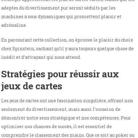
adeptes du divertissement pur seront séduits par les
machines à sous dynamiques qui promettent plaisir et
adrénaline.
En parcourant cette collection, on éprouve le plaisir du choix
chez Spinstein, sachant qu’il y aura toujours quelque chose de
inédit et d’attrayant qui nous attend.
Stratégies pour réussir aux
jeux de cartes
Les jeux de cartes ont une fascination singulière, offrant non
seulement du divertissement, mais aussi l’occasion de
démontrer notre sens stratégique et nos compétences. Pour
optimiser nos chances de succès, il est essentiel de
comprendre le classement des mains. Que ce soit au poker ou