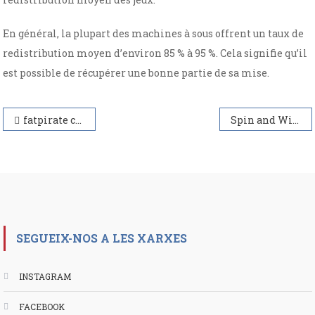
En général, la plupart des machines à sous offrent un taux de
redistribution moyen d’environ 85 % à 95 %. Cela signifie qu’il
est possible de récupérer une bonne partie de sa mise.
Navegación
fatpirate casino 2026 – Käytännön opas aloittaville pelaajille
Spin and Win with 888 Casinos Wide Range of Slots and Games
de
entradas
SEGUEIX-NOS A LES XARXES
INSTAGRAM
FACEBOOK