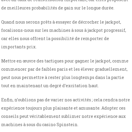
de meilleures probabilités de gain sur le longue durée.
Quand nous serons prêts à essayer de décrocher le jackpot,
focalisons-nous sur les machines à sous à jackpot progressif,
car elles nous offrent la possibilité de remporter de
importants prix.
Mettre en œuvre des tactiques pour gagner le jackpot, comme
commencer par de faibles paris et les élever graduellement,
peut nous permettre à rester plus longtemps dans la partie
tout en maintenant un degré d’excitation haut.
Enfin, n’oublions pas de varier nos activités ; cela rendra notre
expérience toujours plus plaisante et amusante. Adopter ces
conseils peut véritablement sublimer notre expérience aux
machines à sous du casino Spinstein.