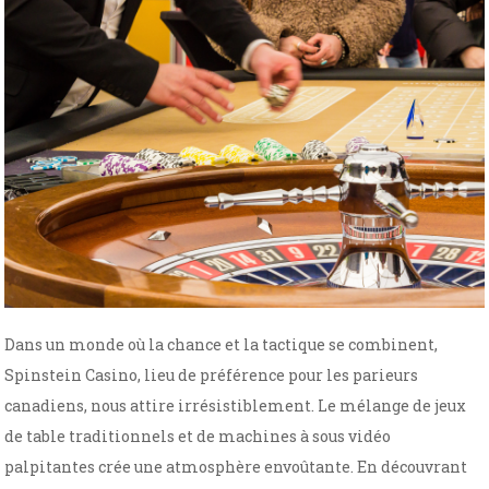
Dans un monde où la chance et la tactique se combinent,
Spinstein Casino, lieu de préférence pour les parieurs
canadiens, nous attire irrésistiblement. Le mélange de jeux
de table traditionnels et de machines à sous vidéo
palpitantes crée une atmosphère envoûtante. En découvrant