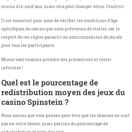
moins dix-neuf ans, mais cela peut changer selon l’endroit.
Il est essentiel pour nous de vérifier les conditions d’âge
spécifiques du casino que nous prévoyons de visiter, car le
respect de ces règles garantit un environnement de jeu sûr
pour tous les participants.
Mieux vaut toujours prendre des précautions et rester
informés !
Quel est le pourcentage de
redistribution moyen des jeux du
casino Spinstein ?
Nous savons que vous pensez peut-être que les chances ne sont
pas en votre faveur, mais parlons du pourcentage de
redistribution moyen des jeux.